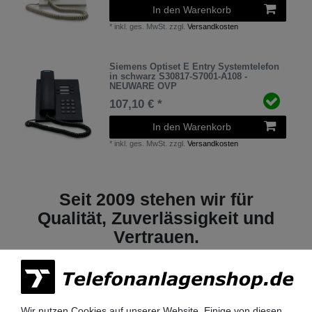
In den Warenkorb
*
inkl. ges. MwSt.
zzgl.
Versandkosten
Siemens Optiset E Entry Systemtelefon
in schwarz S30817-S7001-A108 -
NEUWARE OVP
107,10 € *
In den Warenkorb
*
inkl. ges. MwSt.
zzgl.
Versandkosten
Seit 2009 stehen wir für
Qualität, Zuverlässigkeit und
Vertrauen.
Wir nutzen Cookies auf unserer Website. Einige von diesen