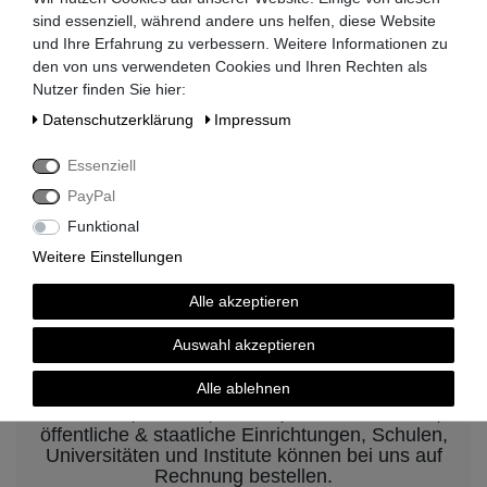
sind essenziell, während andere uns helfen, diese Website
Lieferzeit 2-3 Tage
und Ihre Erfahrung zu verbessern. Weitere Informationen zu
den von uns verwendeten Cookies und Ihren Rechten als
Nutzer finden Sie hier:
Daten­schutz­erklärung
Impressum
kompetenter Service
Essenziell
PayPal
Funktional
Weitere Einstellungen
Rechnungskauf auf Anfrage möglich
Alle akzeptieren
Auswahl akzeptieren
Kauf auf Rechnung nach
vorheriger Absprache möglich.
Alle ablehnen
Behörden, Banken, Firmen, Bestandskunden,
öffentliche & staatliche Einrichtungen, Schulen,
Universitäten und Institute können bei uns auf
Rechnung bestellen.