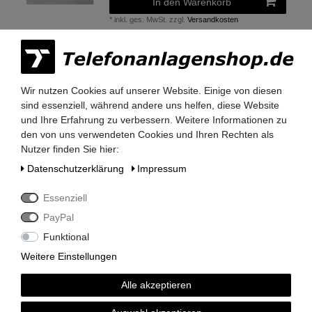
In den Warenkorb
*
inkl. ges. MwSt.
zzgl.
Versandkosten
MMC Karte für HiPath 3300
Telefonanlage Version 6 - gebraucht
getestet
Wir nutzen Cookies auf unserer Website. Einige von diesen
59,50 € *
sind essenziell, während andere uns helfen, diese Website
und Ihre Erfahrung zu verbessern. Weitere Informationen zu
In den Warenkorb
den von uns verwendeten Cookies und Ihren Rechten als
*
inkl. ges. MwSt.
zzgl.
Versandkosten
Nutzer finden Sie hier:
Daten­schutz­erklärung
Impressum
MMC Karte für HiPath 3350
Essenziell
Telefonanlage Version 6 - gebraucht
getestet
PayPal
59,50 € *
Funktional
In den Warenkorb
Weitere Einstellungen
*
inkl. ges. MwSt.
zzgl.
Versandkosten
Alle akzeptieren