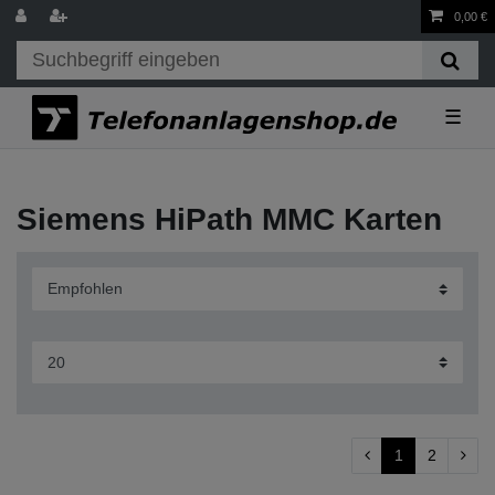
0,00 €
☰
Siemens HiPath MMC Karten
1
2