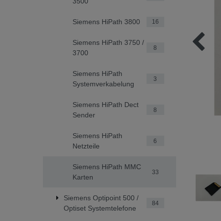
3500
Siemens HiPath 3800
16
Siemens HiPath 3750 /
8
3700
Siemens HiPath
3
Systemverkabelung
Siemens HiPath Dect
8
Sender
Siemens HiPath
6
Netzteile
Siemens HiPath MMC
33
Karten
Siemens Optipoint 500 /
84
Optiset Systemtelefone