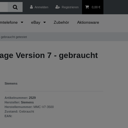
Anmelden
Registrieren
0,00 €
emtelefone
eBay
Zubehör
Aktionsware
 gebraucht getestet
age Version 7 - gebraucht
Siemens
Artikelnummer:
2529
Hersteller:
Siemens
Herstellernummer:
MMC-V7-3500
Zustand:
Gebraucht
EAN: