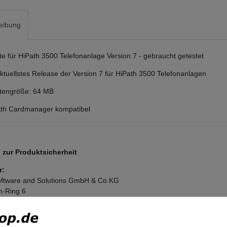
eibung
 für HiPath 3500 Telefonanlage Version 7 - gebraucht getestet
 aktuellstes Release der Version 7 für HiPath 3500 Telefonanlagen
engröße: 64 MB
Path Cardmanager kompatibel
zur Produktsicherheit
r:
ftware and Solutions GmbH & Co.KG
n-Ring
6
nchen
and
tel.com