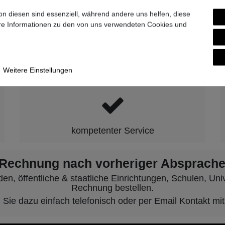
9-7007-0
on diesen sind essenziell, während andere uns helfen, diese
ere Informationen zu den von uns verwendeten Cookies und
hen wir für Qualität, Zuverlässigkeit 
Weitere Einstellungen
kompetenter Service
 Rechnung nach vorheriger Absprache
, öffentliche & staatliche Einrichtungen, Schulen, Unive
Rechnung bestellen.
ie dazu einfach telefonisch oder per Email Kontakt mit