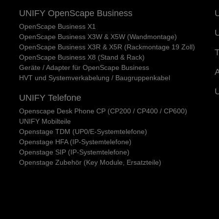
UNIFY OpenScape Business
U
OpenScape Business X1
U
OpenScape Business X3W & X5W (Wandmontage)
OpenScape Business X3R & X5R (Rackmontage 19 Zoll)
T
OpenScape Business X8 (Stand & Rack)
Geräte / Adapter für OpenScape Business
A
HVT und Systemverkabelung / Baugruppenkabel
UNIFY Telefone
Openscape Desk Phone CP (CP200 / CP400 / CP600)
UNIFY Mobilteile
Openstage TDM (UP0/E-Systemtelefone)
Openstage HFA (IP-Systemtelefone)
Openstage SIP (IP-Systemtelefone)
Openstage Zubehör (Key Module, Ersatzteile)