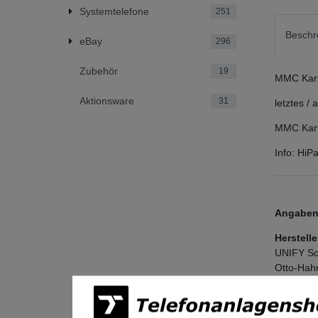
Systemtelefone
251
Beschr
eBay
296
Zubehör
19
MMC Karte
Aktionsware
31
letztes /
MMC Kart
Info: Hi
Angaben 
Herstelle
UNIFY So
Otto-Hah
81739
Mü
Deutschl
legal@mi