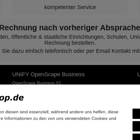
kompetenter Service
 Rechnung nach vorheriger Absprache
, öffentliche & staatliche Einrichtungen, Schulen, Unive
Rechnung bestellen.
ie dazu einfach telefonisch oder per Email Kontakt mit
UNIFY OpenScape Business
U
OpenScape Business X1
U
OpenScape Business X3W & X5W (Wandmontage)
OpenScape Business X3R & X5R (Rackmontage 19 Zoll)
T
OpenScape Business X8 (Stand & Rack)
Geräte / Adapter für OpenScape Business
A
on diesen sind essenziell, während andere uns helfen, diese
HVT und Systemverkabelung / Baugruppenkabel
ere Informationen zu den von uns verwendeten Cookies und
UNIFY Telefone
Openscape Desk Phone CP (CP200 / CP400 / CP600)