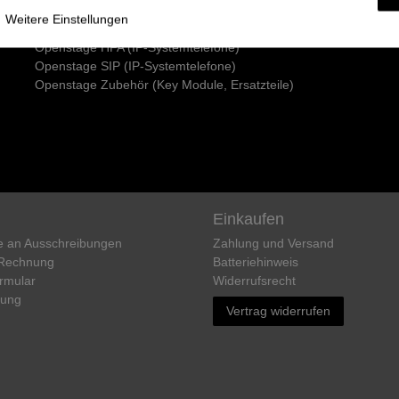
UNIFY Mobilteile
Weitere Einstellungen
Openstage TDM (UP0/E-Systemtelefone)
Openstage HFA (IP-Systemtelefone)
Openstage SIP (IP-Systemtelefone)
Openstage Zubehör (Key Module, Ersatzteile)
Einkaufen
e an Ausschreibungen
Zahlung und Versand
 Rechnung
Batteriehinweis
rmular
Widerrufs­recht
rung
Vertrag widerrufen