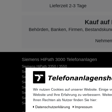
Lieferzeit 2-3 Tage
Kauf auf
Behörden, Banken, Firmen, Bestandskunden
Nehmen S
Siemens HiPath 3000 Telefonanlagen
Siemens HiPath 3350 / 3550
Siemens HiPath 3300 / 3500
Siemens HiPath 3800
Siemens HiPath 3750 / 3700
Siemens HiPath Systemverkabelung
Wir nutzen Cookies auf unserer Website. Einige v
Siemens HiPath Dect Sender
Website und Ihre Erfahrung zu verbessern. Weit
Siemens HiPath Netzteile
Ihren Rechten als Nutzer finden Sie hier:
Siemens HiPath MMC Karten
Daten­schutz­erklärung
Impressum