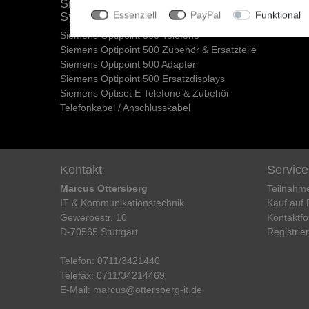
Siemens Optipoint 500 / Optiset
Essenziell
PayPal
Funktional
Systemtelefone
Siemens Optipoint 500 Telefone
Siemens Optipoint 500 Zubehör & Ersatzteile
Siemens Optipoint 500 Adapter
Siemens Optipoint 500 Ersatzdisplays
Siemens Optiset E Telefone & Zubehör
Telefonkabel / Anschlusskabel
Kontakt
Service
Marcus Ottersberg
Teilnahm
IT & Kommunikationstechnik
Kauf auf
Gewerbestr. 10
Kontaktfo
D-70565 Stuttgart
Registrie
Telefon:
0711/3421440
Telefax:
0711/34214469
E-Mail:
marcus@ottersberg-it.de