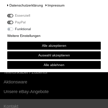
HVT und Systemverkabelung / Baugruppenkabel
Daten­schutz­erklärung
Impressum
UNIFY Telefone
Essenziell
Openscape Desk Phone CP (CP200 / CP400 / CP600)
PayPal
UNIFY Mobilteile
Openstage TDM (UP0/E-Systemtelefone)
Funktional
Openstage HFA (IP-Systemtelefone)
Weitere Einstellungen
Openstage SIP (IP-Systemtelefone)
Openstage Zubehör (Key Module, Ersatzteile)
Alle akzeptieren
Unify Mobilteile
Auswahl akzeptieren
Unify Lizenzen
Alle ablehnen
Telefonkabel / Zubehör
Aktionsware
Unsere eBay-Angebote
Kontakt