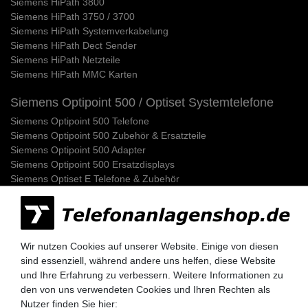
Siemens HiPath 3800
Siemens HiPath 3750 / 3700
Siemens HiPath Systemverkabelung
Siemens HiPath Dect Sender
Siemens HiPath Netzteile
Siemens HiPath MMC Karten
Siemens Optipoint 500 / Optiset Systemtelefone
Siemens Optipoint 500 Telefone
Siemens Optipoint 500 Zubehör & Ersatzteile
Siemens Optipoint 500 Adapter
Siemens Optipoint 500 Ersatzdisplays
Siemens Optiset E Telefone & Zubehör
Telefonkabel / Anschlusskabel
UNIFY OpenScape Business
OpenScape Business X1
Wir nutzen Cookies auf unserer Website. Einige von diesen
OpenScape Business X3W & X5W (Wandmontage)
sind essenziell, während andere uns helfen, diese Website
OpenScape Business X3R & X5R (Rackmontage 19 Zoll)
und Ihre Erfahrung zu verbessern. Weitere Informationen zu
OpenScape Business X8 (Stand & Rack)
den von uns verwendeten Cookies und Ihren Rechten als
Geräte / Adapter für OpenScape Business
Nutzer finden Sie hier: