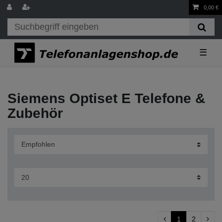
0,00 €
☰
Siemens Optiset E Telefone &
Zubehör
1
2