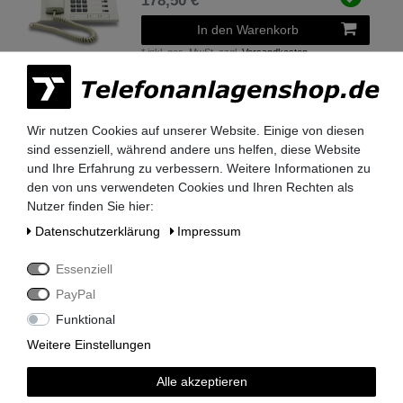
178,50 € *
In den Warenkorb
*
inkl. ges. MwSt.
zzgl.
Versandkosten
Siemens Optiset E Advance conference
Systemtelefon in schwarz S30817-S7012-
Wir nutzen Cookies auf unserer Website. Einige von diesen
A108 - NEUWARE OVP
sind essenziell, während andere uns helfen, diese Website
214,20 € *
und Ihre Erfahrung zu verbessern. Weitere Informationen zu
den von uns verwendeten Cookies und Ihren Rechten als
In den Warenkorb
Nutzer finden Sie hier:
*
inkl. ges. MwSt.
zzgl.
Versandkosten
Daten­schutz­erklärung
Impressum
Essenziell
Siemens Optiset E Advance conference
Systemtelefon in schwarz S30817-S7012-
PayPal
A108 - aufgearbeitete A-Ware
Funktional
178,50 € *
Weitere Einstellungen
In den Warenkorb
*
inkl. ges. MwSt.
zzgl.
Versandkosten
Alle akzeptieren