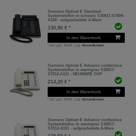
Siemens Optiset E Standard
Systemtelefon in schwarz S30817-S7004-
A108 - aufgearbeitete A-Ware
130,90 € *
In den Warenkorb
*
inkl. ges. MwSt.
zzgl.
Versandkosten
Siemens Optiset E Advance conference
Systemtelefon in warmgrau S30817-
S7012-A101 - NEUWARE OVP
214,20 € *
In den Warenkorb
*
inkl. ges. MwSt.
zzgl.
Versandkosten
Siemens Optiset E Advance conference
Systemtelefon in warmgrau S30817-
S7012-A101 - aufgearbeitete A-Ware