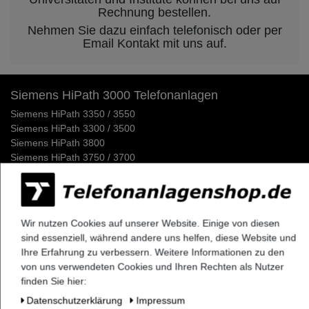
Rechnung bestellen.
Nehmen Sie dazu einfach telefonisch oder per
Email Kontakt mit uns auf.
Siemens HiPath 3000 Telefonanlagen
Siemens HiPath 3350 / 3550
Siemens HiPath 3300 / 3500
Siemens HiPath 3800
Siemens HiPath 3750 / 3700
Siemens HiPath Systemverkabelung
Siemens HiPath Dect Sender
Siemens HiPath Netzteile
Siemens HiPath MMC Karten
Wir nutzen Cookies auf unserer Website. Einige von diesen
sind essenziell, während andere uns helfen, diese Website und
Siemens Optipoint 500 / Optiset Systemtelefone
Ihre Erfahrung zu verbessern. Weitere Informationen zu den
Siemens Optipoint 500 Telefone
von uns verwendeten Cookies und Ihren Rechten als Nutzer
Siemens Optipoint 500 Zubehör & Ersatzteile
finden Sie hier:
Siemens Optipoint 500 Adapter
Daten­schutz­erklärung
Impressum
Siemens Optipoint 500 Ersatzdisplays