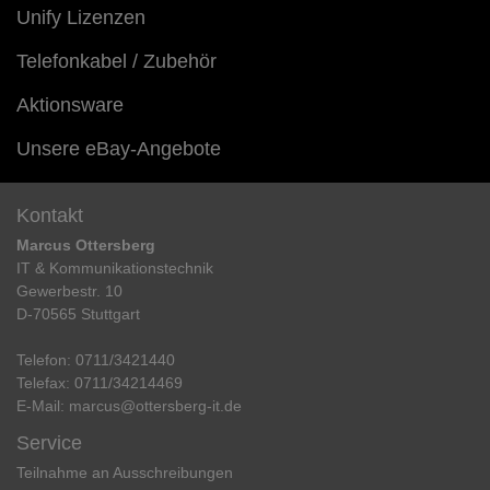
Unify Lizenzen
Telefonkabel / Zubehör
Aktionsware
Unsere eBay-Angebote
Kontakt
Marcus Ottersberg
IT & Kommunikationstechnik
Gewerbestr. 10
D-70565 Stuttgart
Telefon:
0711/3421440
Telefax:
0711/34214469
E-Mail:
marcus@ottersberg-it.de
Service
Teilnahme an Ausschreibungen