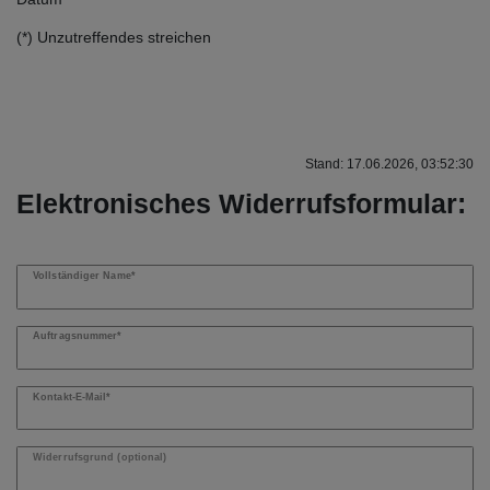
(*) Unzutreffendes streichen
Stand: 17.06.2026, 03:52:30
Elektronisches Widerrufsformular:
Ceres::Template.mailFormHoneypotLabel
Vollständiger Name*
Auftragsnummer*
Kontakt-E-Mail*
Widerrufsgrund (optional)