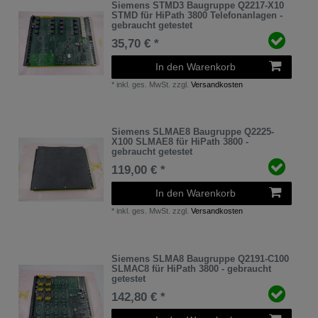
Siemens STMD3 Baugruppe Q2217-X10
STMD für HiPath 3800 Telefonanlagen -
gebraucht getestet
35,70 € *
In den Warenkorb
*
inkl. ges. MwSt.
zzgl.
Versandkosten
Siemens SLMAE8 Baugruppe Q2225-
X100 SLMAE8 für HiPath 3800 -
gebraucht getestet
119,00 € *
In den Warenkorb
*
inkl. ges. MwSt.
zzgl.
Versandkosten
Siemens SLMA8 Baugruppe Q2191-C100
SLMAC8 für HiPath 3800 - gebraucht
getestet
142,80 € *