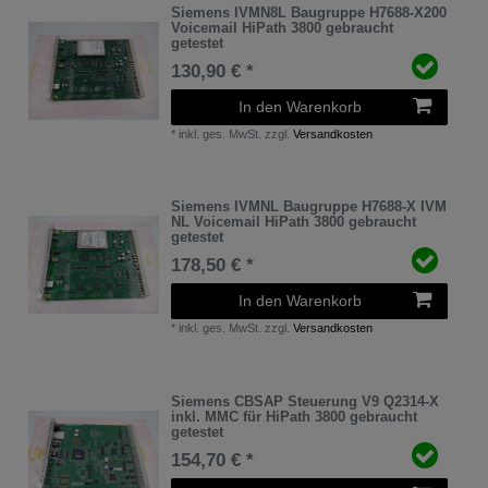
Siemens IVMN8L Baugruppe H7688-X200
Voicemail HiPath 3800 gebraucht
getestet
130,90 € *
In den Warenkorb
*
inkl. ges. MwSt.
zzgl.
Versandkosten
Siemens IVMNL Baugruppe H7688-X IVM
NL Voicemail HiPath 3800 gebraucht
getestet
178,50 € *
In den Warenkorb
*
inkl. ges. MwSt.
zzgl.
Versandkosten
Siemens CBSAP Steuerung V9 Q2314-X
inkl. MMC für HiPath 3800 gebraucht
getestet
154,70 € *