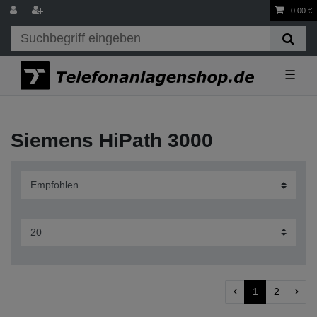
0,00 €
☰
Siemens HiPath 3000
1
2