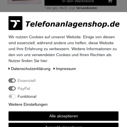
In den Warenkorb
*
inkl. ges. MwSt.
zzgl.
Versandkosten
Siemens SLMAE2 Baugruppe Q2225-
X200 SLMAE200 für HiPath 3800 -
gebraucht getestet
Wir nutzen Cookies auf unserer Website. Einige von diesen
535,50 € *
sind essenziell, während andere uns helfen, diese Website
und Ihre Erfahrung zu verbessern. Weitere Informationen zu
In den Warenkorb
den von uns verwendeten Cookies und Ihren Rechten als
*
inkl. ges. MwSt.
zzgl.
Versandkosten
Nutzer finden Sie hier:
Daten­schutz­erklärung
Impressum
Siemens SLMAC300 Baugruppe Q2191-
Essenziell
C300 SLMA C300 für HiPath 3800
Telefonanlagen - gebraucht
PayPal
119,00 € *
Funktional
Artikel anzeigen
Weitere Einstellungen
*
inkl. ges. MwSt.
zzgl.
Versandkosten
Alle akzeptieren