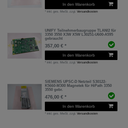
In den Warenkorb
*
inkl. ges. MwSt.
zzgl.
Versandkosten
UNIFY Teilnehmerbaugruppe TLANI2 für
3350 3550 X3W X5W L30251-U600-A595
gebraucht
357,00 € *
In den Warenkorb
*
inkl. ges. MwSt.
zzgl.
Versandkosten
SIEMENS UPSC-D Netzteil S30122-
K5660-M300 Magnetek für HiPath 3350
3550 gebr.
476,00 € *
In den Warenkorb
*
inkl. ges. MwSt.
zzgl.
Versandkosten