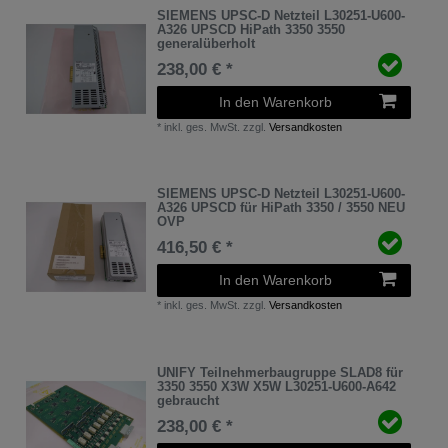
SIEMENS UPSC-D Netzteil L30251-U600-
A326 UPSCD HiPath 3350 3550
generalüberholt
238,00 € *
In den Warenkorb
*
inkl. ges. MwSt.
zzgl.
Versandkosten
SIEMENS UPSC-D Netzteil L30251-U600-
A326 UPSCD für HiPath 3350 / 3550 NEU
OVP
416,50 € *
In den Warenkorb
*
inkl. ges. MwSt.
zzgl.
Versandkosten
UNIFY Teilnehmerbaugruppe SLAD8 für
3350 3550 X3W X5W L30251-U600-A642
gebraucht
238,00 € *