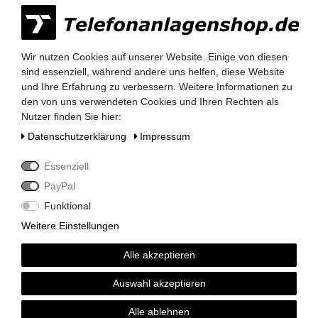
Kauf auf Rechnung nach
vorheriger Absprache möglich.
Wir nutzen Cookies auf unserer Website. Einige von diesen
Behörden, Banken, Firmen, Bestandskunden,
sind essenziell, während andere uns helfen, diese Website
öffentliche & staatliche Einrichtungen, Schulen,
und Ihre Erfahrung zu verbessern. Weitere Informationen zu
Universitäten und Institute können bei uns auf
den von uns verwendeten Cookies und Ihren Rechten als
Rechnung bestellen.
Nutzer finden Sie hier:
Nehmen Sie dazu einfach telefonisch oder per
Daten­schutz­erklärung
Impressum
Email Kontakt mit uns auf.
Essenziell
PayPal
Siemens HiPath 3000 Telefonanlagen
Funktional
Siemens HiPath 3350 / 3550
Weitere Einstellungen
Siemens HiPath 3300 / 3500
Siemens HiPath 3800
Alle akzeptieren
Siemens HiPath 3750 / 3700
Siemens HiPath Systemverkabelung
Auswahl akzeptieren
Siemens HiPath Dect Sender
Siemens HiPath Netzteile
Alle ablehnen
Siemens HiPath MMC Karten