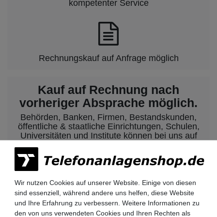
kompetenter Service
Rechnungskauf auf Anfrage möglich
Kauf auf Rechnung nach
vorheriger Absprache möglich.
Behörden, Banken, Firmen, Bestandskunden,
öffentliche & staatliche Einrichtungen, Schulen,
Universitäten und Institute können bei uns auf
Rechnung bestellen.
Nehmen Sie dazu einfach telefonisch oder per
Email Kontakt mit uns auf.
Wir nutzen Cookies auf unserer Website. Einige von diesen
sind essenziell, während andere uns helfen, diese Website
Siemens HiPath 3000 Telefonanlagen
und Ihre Erfahrung zu verbessern. Weitere Informationen zu
den von uns verwendeten Cookies und Ihren Rechten als
Siemens HiPath 3350 / 3550