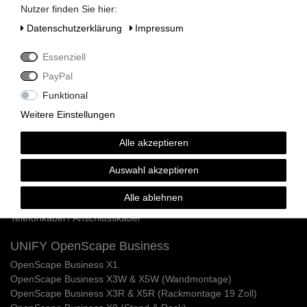
Nutzer finden Sie hier:
Siemens HiPath 3300 / 3500
Daten­schutz­erklärung
Impressum
Siemens HiPath 3800
Siemens HiPath 3750 / 3700
Essenziell
Siemens HiPath Systemverkabelung
Siemens HiPath Dect Sender
PayPal
Siemens HiPath Netzteile
Funktional
Siemens HiPath MMC Karten
Weitere Einstellungen
Siemens Optipoint 500 / Optiset Systemtelefone
Alle akzeptieren
Siemens Optipoint 500 Telefone
Siemens Optipoint 500 Zubehör & Ersatzteile
Auswahl akzeptieren
Siemens Optipoint 500 Adapter
Siemens Optipoint 500 Ersatzdisplays
Alle ablehnen
Siemens Optiset E Telefone & Zubehör
Telefonkabel / Anschlusskabel
UNIFY OpenScape Business
OpenScape Business X1
OpenScape Business X3W & X5W (Wandmontage)
OpenScape Business X3R & X5R (Rackmontage 19 Zoll)