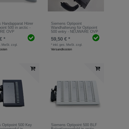
 Handapparat Hörer
Siemens Optipoint
oint 500 in arctic -
Wandhalterung für Optipoint
RE OVP
500 entry - NEUWARE OVP
€ *
59,50 € *
s. MwSt.
zzgl.
*
inkl. ges. MwSt.
zzgl.
osten
Versandkosten
 Optipoint 500 Key
Siemens Optipoint 500 BLF
astenmodul in
Belegtlampenfeld in arctic