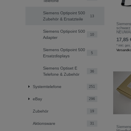
Telefone
Siemens Optipoint 500
13
Zubehör & Ersatzteile
Siemens
schwarz 
Siemens Optipoint 500
NEUWA
10
Adapter
17,85 
*
inkl. ges
Siemens Optipoint 500
Versandk
5
Ersatzdisplays
Siemens Optiset E
36
Telefone & Zubehör
Systemtelefone
251
eBay
296
Zubehör
19
Aktionsware
31
Siemens
Wandhalt