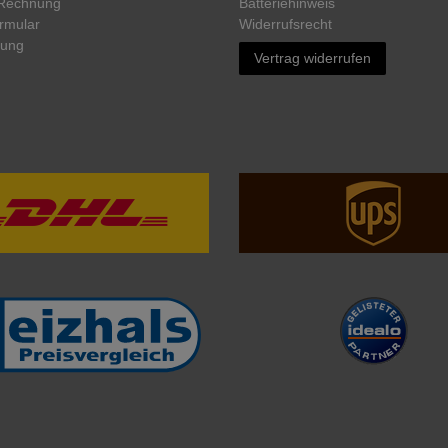
 Rechnung
Batteriehinweis
rmular
Widerrufs­recht
rung
Vertrag widerrufen