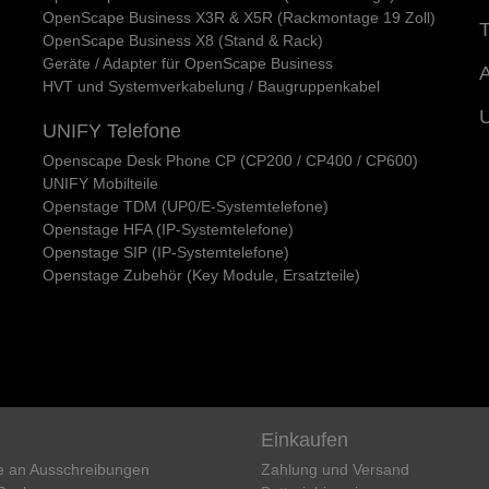
OpenScape Business X3R & X5R (Rackmontage 19 Zoll)
T
OpenScape Business X8 (Stand & Rack)
Geräte / Adapter für OpenScape Business
A
HVT und Systemverkabelung / Baugruppenkabel
UNIFY Telefone
Openscape Desk Phone CP (CP200 / CP400 / CP600)
UNIFY Mobilteile
Openstage TDM (UP0/E-Systemtelefone)
Openstage HFA (IP-Systemtelefone)
Openstage SIP (IP-Systemtelefone)
Openstage Zubehör (Key Module, Ersatzteile)
Einkaufen
e an Ausschreibungen
Zahlung und Versand