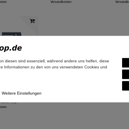
osten
Versandkosten
Versandk
on diesen sind essenziell, während andere uns helfen, diese
ere Informationen zu den von uns verwendeten Cookies und
 Optipoint 500 Key
astenmodul in
L30250-F600-A119 -
eitete A-Ware
Weitere Einstellungen
€ *
. MwSt.
zzgl.
osten