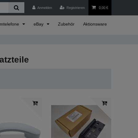
Anmelden
Registrieren
0,00 €
emtelefone
eBay
Zubehör
Aktionsware
tzteile