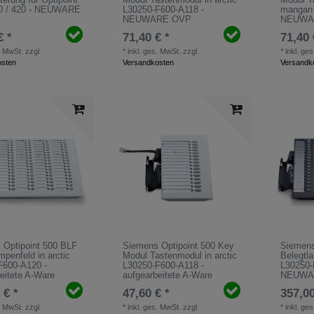
10 / 420 - NEUWARE
L30250-F600-A118 -
mangan 
NEUWARE OVP
NEUWA
€ *
71,40 € *
71,40 
. MwSt.
zzgl.
*
inkl. ges. MwSt.
zzgl.
*
inkl. ge
osten
Versandkosten
Versandk
 Optipoint 500 BLF
Siemens Optipoint 500 Key
Siemens
mpenfeld in arctic
Modul Tastenmodul in arctic
Belegtl
F600-A120 -
L30250-F600-A118 -
L30250-
eitete A-Ware
aufgearbeitete A-Ware
NEUWA
 € *
47,60 € *
357,00
. MwSt.
zzgl.
*
inkl. ges. MwSt.
zzgl.
*
inkl. ge