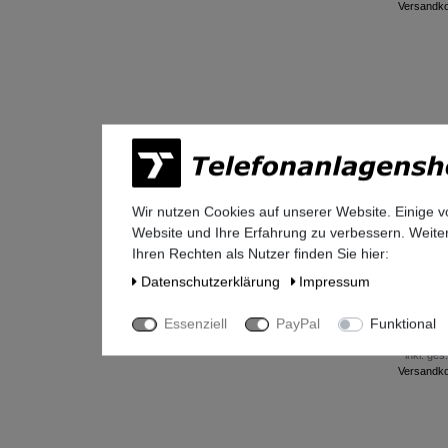
Versandk
Wir nutzen Cookies auf unserer Website. Einige v
Website und Ihre Erfahrung zu verbessern. Weit
Ihren Rechten als Nutzer finden Sie hier:
Siemens
Daten­schutz­erklärung
Impressum
Modul T
mangan 
aufgearb
Essenziell
PayPal
Funktional
47,60 
*
inkl. ges
Versandk