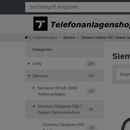
Zur Startseite gehen
Siemens
Siemens Optipoint 500 / Optiset S
Kategorien
Siem
Unify
226
Siemens
195
Siemens HiPath 3000
111
Telefonanlagen
Siemens Optipoint 500 /
84
Optiset Systemtelefone
Siemens Optipoint 500
20