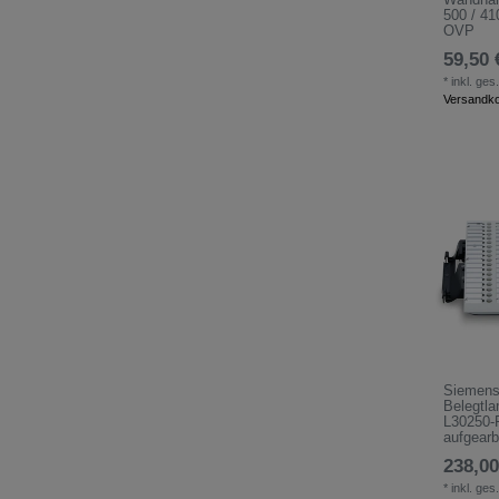
500 / 4
OVP
59,50 
*
inkl. ges
Versandk
Siemens
Belegtla
L30250-
aufgearb
238,00
*
inkl. ges