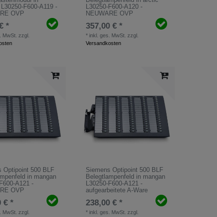
L30250-F600-A119 -
L30250-F600-A120 -
RE OVP
NEUWARE OVP
€ *
357,00 € *
s. MwSt.
zzgl.
*
inkl. ges. MwSt.
zzgl.
osten
Versandkosten
 Optipoint 500 BLF
Siemens Optipoint 500 BLF
ampenfeld in mangan
Belegtlampenfeld in mangan
F600-A121 -
L30250-F600-A121 -
RE OVP
aufgearbeitete A-Ware
 € *
238,00 € *
s. MwSt.
zzgl.
*
inkl. ges. MwSt.
zzgl.