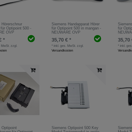
 Hörerschnur
Siemens Handapparat Hörer
Siemens
für Optipoint 500 -
für Optipoint 500 in mangan -
für Optip
RE OVP
NEUWARE OVP
NEUWA
€ *
35,70 € *
35,70 
. MwSt.
zzgl.
*
inkl. ges. MwSt.
zzgl.
*
inkl. ge
osten
Versandkosten
Versandk
 Optipoint
Siemens Optipoint 500 Key
Siemens
erung für Optipoint
Modul Tastenmodul in arctic
Modul T