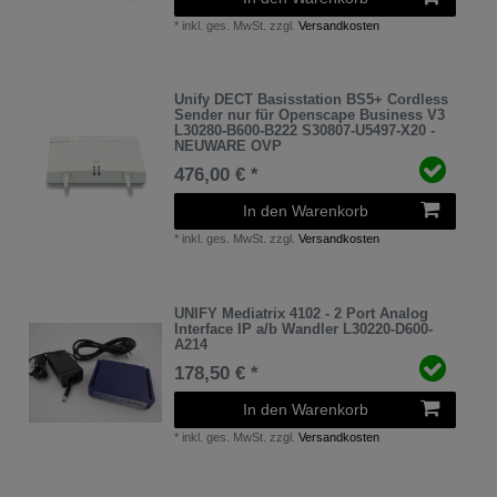
*
inkl. ges. MwSt.
zzgl.
Versandkosten
Unify DECT Basisstation BS5+ Cordless
Sender nur für Openscape Business V3
L30280-B600-B222 S30807-U5497-X20 -
NEUWARE OVP
476,00 € *
In den Warenkorb
*
inkl. ges. MwSt.
zzgl.
Versandkosten
UNIFY Mediatrix 4102 - 2 Port Analog
Interface IP a/b Wandler L30220-D600-
A214
178,50 € *
In den Warenkorb
*
inkl. ges. MwSt.
zzgl.
Versandkosten