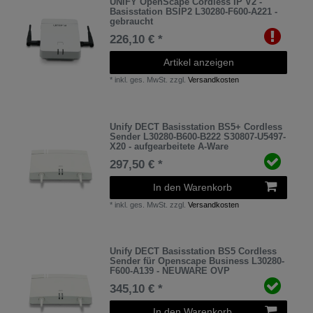
UNIFY OpenScape Cordless IP V2 -
Basisstation BSIP2 L30280-F600-A221 -
gebraucht
226,10 € *
Artikel anzeigen
*
inkl. ges. MwSt.
zzgl.
Versandkosten
Unify DECT Basisstation BS5+ Cordless
Sender L30280-B600-B222 S30807-U5497-
X20 - aufgearbeitete A-Ware
297,50 € *
In den Warenkorb
*
inkl. ges. MwSt.
zzgl.
Versandkosten
Unify DECT Basisstation BS5 Cordless
Sender für Openscape Business L30280-
F600-A139 - NEUWARE OVP
345,10 € *
In den Warenkorb