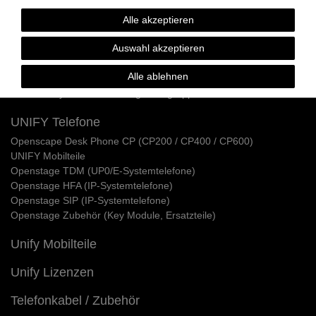
UNIFY OpenScape Business
OpenScape Business X1
Alle akzeptieren
OpenScape Business X3W & X5W (Wandmontage)
Auswahl akzeptieren
OpenScape Business X3R & X5R (Rackmontage 19 Zoll)
OpenScape Business X8 (Stand & Rack)
Alle ablehnen
Geräte / Adapter für OpenScape Business
HVT und Systemverkabelung / Baugruppenkabel
UNIFY Telefone
Openscape Desk Phone CP (CP200 / CP400 / CP600)
UNIFY Mobilteile
Openstage TDM (UP0/E-Systemtelefone)
Openstage HFA (IP-Systemtelefone)
Openstage SIP (IP-Systemtelefone)
Openstage Zubehör (Key Module, Ersatzteile)
Unify Mobilteile
Unify Lizenzen
Telefonkabel / Zubehör