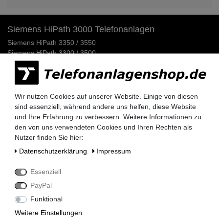
Siemens HiPath 3000 Telefonanlagen
Siemens HiPath 3350 / 3550
Siemens HiPath 3300 / 3500
Siemens HiPath 3800
Siemens HiPath 3750 / 3700
Siemens HiPath Systemverkabelung
Siemens HiPath Dect Sender
Wir nutzen Cookies auf unserer Website. Einige von diesen
Siemens HiPath Netzteile
sind essenziell, während andere uns helfen, diese Website
Siemens HiPath MMC Karten
und Ihre Erfahrung zu verbessern. Weitere Informationen zu
den von uns verwendeten Cookies und Ihren Rechten als
Siemens Optipoint 500 / Optiset Systemtelefone
Nutzer finden Sie hier:
Siemens Optipoint 500 Telefone
Daten­schutz­erklärung
Impressum
Siemens Optipoint 500 Zubehör & Ersatzteile
Siemens Optipoint 500 Adapter
Essenziell
Siemens Optipoint 500 Ersatzdisplays
PayPal
Siemens Optiset E Telefone & Zubehör
Funktional
Telefonkabel / Anschlusskabel
Weitere Einstellungen