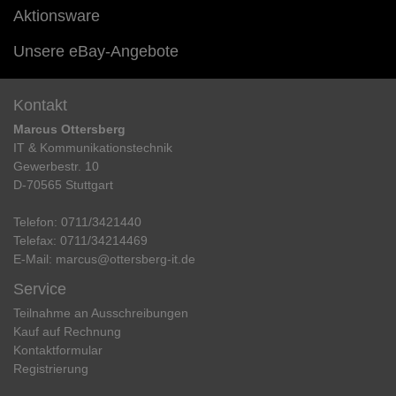
Aktionsware
Unsere eBay-Angebote
Kontakt
Marcus Ottersberg
IT & Kommunikationstechnik
Gewerbestr. 10
D-70565 Stuttgart
Telefon:
0711/3421440
Telefax:
0711/34214469
E-Mail:
marcus@ottersberg-it.de
Service
Teilnahme an Ausschreibungen
Kauf auf Rechnung
Kontaktformular
Registrierung