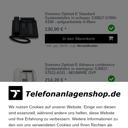
Siemens Optiset E Standard
Systemtelefon in schwarz S30817-S7004-
A108 - aufgearbeitete A-Ware
130,90 € *
In den Warenkorb
*
inkl. ges. MwSt.
zzgl.
Versandkosten
Siemens Optiset E Advance conference
Systemtelefon in warmgrau S30817-
S7012-A101 - NEUWARE OVP
214,20 € *
In den Warenkorb
*
inkl. ges. MwSt.
zzgl.
Versandkosten
Wir nutzen Cookies auf unserer Website. Einige von diesen
sind essenziell, während andere uns helfen, diese Website
Siemens Optiset E Advance conference
und Ihre Erfahrung zu verbessern. Weitere Informationen zu
Systemtelefon in warmgrau S30817-
S7012-A101 - aufgearbeitete A-Ware
den von uns verwendeten Cookies und Ihren Rechten als