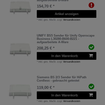
aufgearbeitete B-Ware
154,70 € *
Artikel anzeigen
*
inkl. ges. MwSt.
zzgl.
Versandkosten
UNIFY BS5 Sender für Unify Openscape
Business L30280-B600-B221 -
aufgearbeitete A-Ware
208,25 € *
In den Warenkorb
*
inkl. ges. MwSt.
zzgl.
Versandkosten
Siemens BS 2/3 Sender für HiPath
Cordless - gebraucht getestet
119,00 € *
In den Warenkorb
*
inkl. ges. MwSt.
zzgl.
Versandkosten