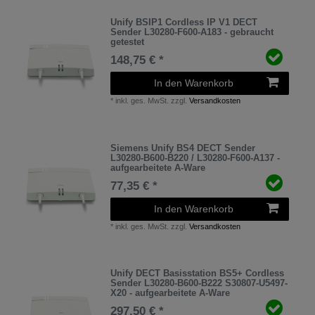
Unify BSIP1 Cordless IP V1 DECT
Sender L30280-F600-A183 - gebraucht
getestet
148,75 € *
In den Warenkorb
*
inkl. ges. MwSt.
zzgl.
Versandkosten
Siemens Unify BS4 DECT Sender
L30280-B600-B220 / L30280-F600-A137 -
aufgearbeitete A-Ware
77,35 € *
In den Warenkorb
*
inkl. ges. MwSt.
zzgl.
Versandkosten
Unify DECT Basisstation BS5+ Cordless
Sender L30280-B600-B222 S30807-U5497-
X20 - aufgearbeitete A-Ware
297,50 € *