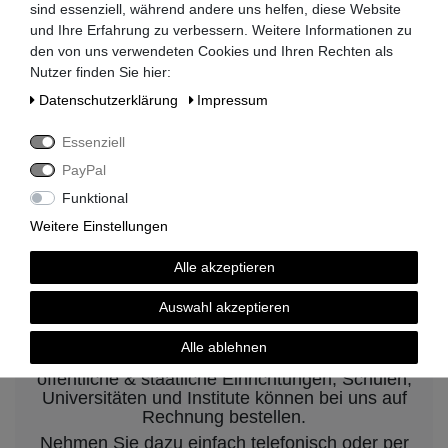
sind essenziell, während andere uns helfen, diese Website
Lieferzeit 2-3 Tage
und Ihre Erfahrung zu verbessern. Weitere Informationen zu
den von uns verwendeten Cookies und Ihren Rechten als
Nutzer finden Sie hier:
Daten­schutz­erklärung
Impressum
kompetenter Service
Essenziell
PayPal
Funktional
Weitere Einstellungen
Rechnungskauf auf Anfrage möglich
Alle akzeptieren
Kauf auf Rechnung nach
Auswahl akzeptieren
vorheriger Absprache möglich.
Alle ablehnen
Behörden, Banken, Firmen, Bestandskunden,
öffentliche & staatliche Einrichtungen, Schulen,
Universitäten und Institute können bei uns auf
Rechnung bestellen.
Nehmen Sie dazu einfach telefonisch oder per