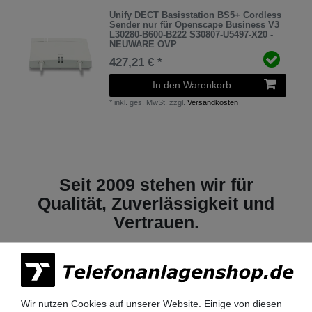
Unify DECT Basisstation BS5+ Cordless
Sender nur für Openscape Business V3
L30280-B600-B222 S30807-U5497-X20 -
NEUWARE OVP
427,21 € *
In den Warenkorb
*
inkl. ges. MwSt.
zzgl.
Versandkosten
Seit 2009 stehen wir für
Qualität, Zuverlässigkeit und
Vertrauen.
Wir nutzen Cookies auf unserer Website. Einige von diesen