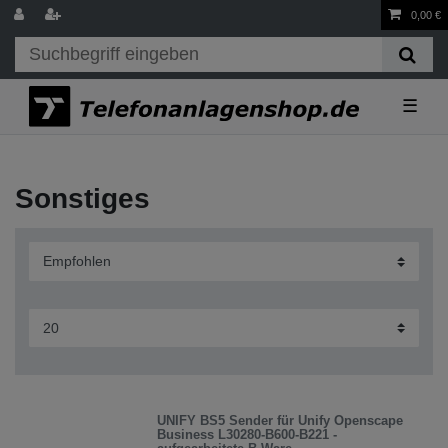
0,00 €
☰
Sonstiges
UNIFY BS5 Sender für Unify Openscape
Business L30280-B600-B221 -