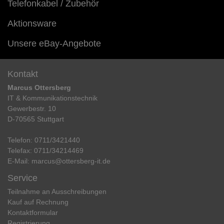
Telefonkabel / Zubehör
Aktionsware
Unsere eBay-Angebote
Kontakt
Marcus Ottersberg
IT & Kommunikationstechnik
Gewerbestr. 10
D-70565 Stuttgart
Telefon:
0711/3421440
Telefax:
0711/34214469
E-Mail:
marcus@ottersberg-it.de
Service
Teilnahme an Ausschreibungen
Kauf auf Rechnung
Kontaktformular
Registrierung