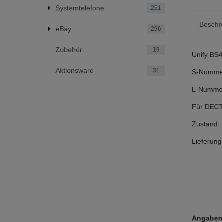
Systemtelefone
251
Beschr
eBay
296
Zubehör
19
Unify BS
Aktionsware
31
S-Numme
L-Nummer
Für DECT
Zustand
Lieferung
Angaben 