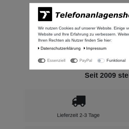
Herstelle
Unify So
Otto-Hah
81739
Mü
Wir nutzen Cookies auf unserer Website. Einige v
Deutschl
Website und Ihre Erfahrung zu verbessern. Weit
legal@mi
Ihren Rechten als Nutzer finden Sie hier:
+49-(0)8
Daten­schutz­erklärung
Impressum
Essenziell
PayPal
Funktional
Seit 2009 ste
Lieferzeit 2-3 Tage