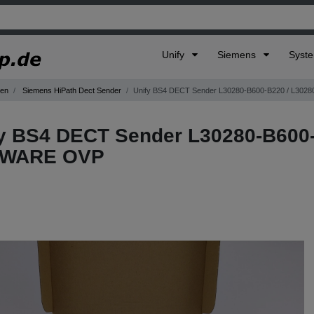
Unify
Siemens
Syst
gen
Siemens HiPath Dect Sender
Unify BS4 DECT Sender L30280-B600-B220 / L30
y BS4 DECT Sender L30280-B600-
WARE OVP