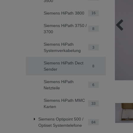
3500
Siemens HiPath 3800
16
Siemens HiPath 3750 /
8
3700
Siemens HiPath
3
Systemverkabelung
Siemens HiPath Dect
8
Sender
Siemens HiPath
6
Netzteile
Siemens HiPath MMC
33
Karten
Siemens Optipoint 500 /
84
Optiset Systemtelefone