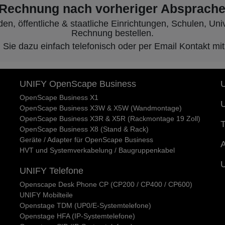
 Rechnung nach vorheriger Absprache
, öffentliche & staatliche Einrichtungen, Schulen, Unive
Rechnung bestellen.
ie dazu einfach telefonisch oder per Email Kontakt mit
UNIFY OpenScape Business
U
OpenScape Business X1
U
OpenScape Business X3W & X5W (Wandmontage)
OpenScape Business X3R & X5R (Rackmontage 19 Zoll)
T
OpenScape Business X8 (Stand & Rack)
Geräte / Adapter für OpenScape Business
A
HVT und Systemverkabelung / Baugruppenkabel
UNIFY Telefone
Openscape Desk Phone CP (CP200 / CP400 / CP600)
UNIFY Mobilteile
Openstage TDM (UP0/E-Systemtelefone)
Openstage HFA (IP-Systemtelefone)