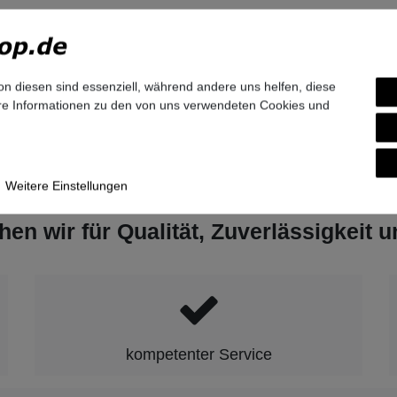
r:
ftware and Solutions GmbH & Co. KG
n-Ring
6
nchen
on diesen sind essenziell, während andere uns helfen, diese
and
ere Informationen zu den von uns verwendeten Cookies und
tel.com
9-7007-0
Weitere Einstellungen
hen wir für Qualität, Zuverlässigkeit 
kompetenter Service