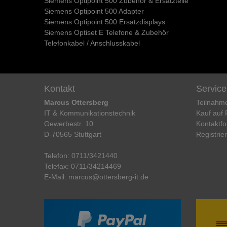
Siemens Optipoint 500 Zubehör & Ersatzteile
Siemens Optipoint 500 Adapter
Siemens Optipoint 500 Ersatzdisplays
Siemens Optiset E Telefone & Zubehör
Telefonkabel / Anschlusskabel
Kontakt
Service
Marcus Ottersberg
Teilnahm
IT & Kommunikationstechnik
Kauf auf
Gewerbestr. 10
Kontaktfo
D-70565 Stuttgart
Registrie
Telefon:
0711/3421440
Telefax:
0711/34214469
E-Mail:
marcus@ottersberg-it.de