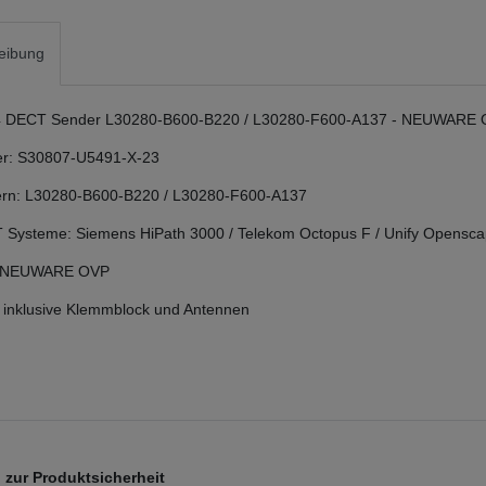
eibung
4 DECT Sender L30280-B600-B220 / L30280-F600-A137 - NEUWARE
r: S30807-U5491-X-23
n: L30280-B600-B220 / L30280-F600-A137
 Systeme: Siemens HiPath 3000 / Telekom Octopus F / Unify Openscap
: NEUWARE OVP
 inklusive Klemmblock und Antennen
zur Produktsicherheit