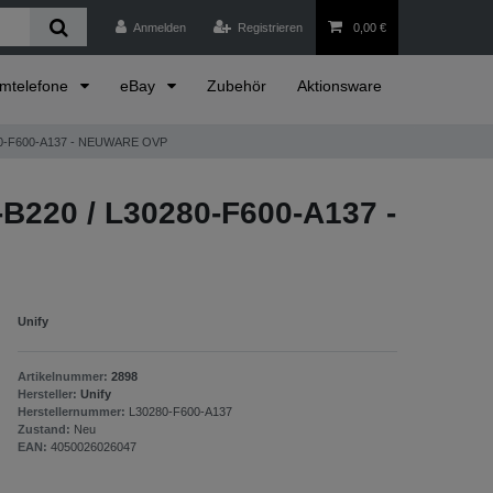
Anmelden
Registrieren
0,00 €
emtelefone
eBay
Zubehör
Aktionsware
280-F600-A137 - NEUWARE OVP
B220 / L30280-F600-A137 -
Unify
Artikelnummer:
2898
Hersteller:
Unify
Herstellernummer:
L30280-F600-A137
Zustand:
Neu
EAN:
4050026026047