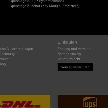
Openstage SIP (IP-Systemtelefone)
Openstage Zubehör (Key Module, Ersatzteile)
Einkaufen
e an Ausschreibungen
Zahlung und Versand
 Rechnung
Batteriehinweis
rmular
Widerrufs­recht
rung
Vertrag widerrufen