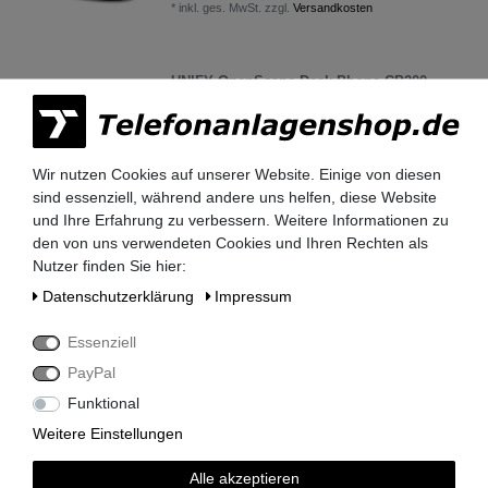
*
inkl. ges. MwSt.
zzgl.
Versandkosten
UNIFY OpenScape Desk Phone CP200
SIP L30250-F600-C426 refurbished TOP
Zustand
59,50 € *
Wir nutzen Cookies auf unserer Website. Einige von diesen
In den Warenkorb
sind essenziell, während andere uns helfen, diese Website
*
inkl. ges. MwSt.
zzgl.
Versandkosten
und Ihre Erfahrung zu verbessern. Weitere Informationen zu
den von uns verwendeten Cookies und Ihren Rechten als
Nutzer finden Sie hier:
UNIFY OpenScape Desk Phone IP35G
HFA L30250-F600-C295 refurbished TOP
Daten­schutz­erklärung
Impressum
Zustand
113,05 € *
Essenziell
In den Warenkorb
PayPal
*
inkl. ges. MwSt.
zzgl.
Versandkosten
Funktional
Weitere Einstellungen
UNIFY OpenScape Desk Phone IP55G
Alle akzeptieren
HFA L30250-F600-C298 refurbished TOP