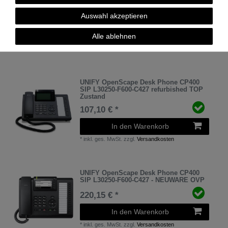
Zustand
Auswahl akzeptieren
119,00 € *
In den Warenkorb
Alle ablehnen
*
inkl. ges. MwSt.
zzgl.
Versandkosten
UNIFY OpenScape Desk Phone CP400
SIP L30250-F600-C427 refurbished TOP
Zustand
107,10 € *
In den Warenkorb
*
inkl. ges. MwSt.
zzgl.
Versandkosten
UNIFY OpenScape Desk Phone CP400
SIP L30250-F600-C427 - NEUWARE OVP
220,15 € *
In den Warenkorb
*
inkl. ges. MwSt.
zzgl.
Versandkosten