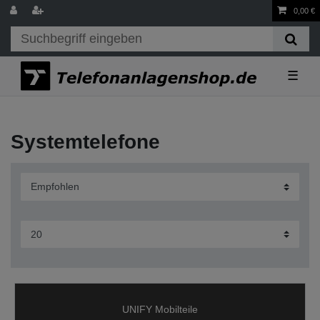
0,00 €
☰
Systemtelefone
UNIFY Mobilteile