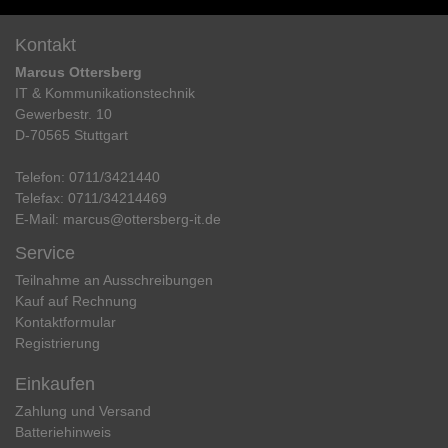
Kontakt
Marcus Ottersberg
IT & Kommunikationstechnik
Gewerbestr. 10
D-70565 Stuttgart
Telefon:
0711/3421440
Telefax:
0711/34214469
E-Mail:
marcus@ottersberg-it.de
Service
Teilnahme an Ausschreibungen
Kauf auf Rechnung
Kontaktformular
Registrierung
Einkaufen
Zahlung und Versand
Batteriehinweis