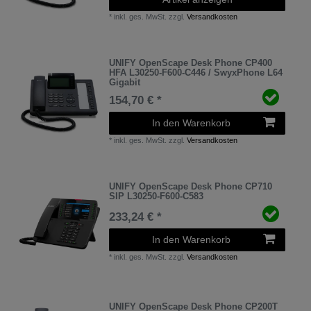
*
inkl. ges. MwSt.
zzgl.
Versandkosten
UNIFY OpenScape Desk Phone CP400
HFA L30250-F600-C446 / SwyxPhone L64
Gigabit
154,70 € *
In den Warenkorb
*
inkl. ges. MwSt.
zzgl.
Versandkosten
UNIFY OpenScape Desk Phone CP710
SIP L30250-F600-C583
233,24 € *
In den Warenkorb
*
inkl. ges. MwSt.
zzgl.
Versandkosten
UNIFY OpenScape Desk Phone CP200T