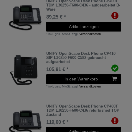
UNIFY OpenScape Desk Phone CP400T
TDM L30250-F600-C436 - aufgearbeitet B-
Ware
89,25 € *
Artikel anzeigen
*
inkl. ges. MwSt.
zzgl.
Versandkosten
UNIFY OpenScape Desk Phone CP410
SIP L30250-F600-C582 gebraucht
aufgearbeitet
105,91 € *
In den Warenkorb
*
inkl. ges. MwSt.
zzgl.
Versandkosten
UNIFY OpenScape Desk Phone CP400T
TDM L30250-F600-C436 refurbished TOP
Zustand
119,00 € *
Artikel anzeigen