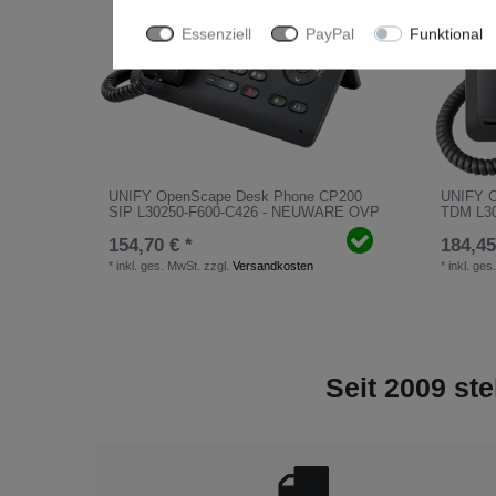
Essenziell
PayPal
Funktional
UNIFY OpenScape Desk Phone CP200
UNIFY 
SIP L30250-F600-C426 - NEUWARE OVP
TDM L3
154,70 € *
184,45
*
inkl. ges. MwSt.
zzgl.
Versandkosten
*
inkl. ges
Seit 2009 ste