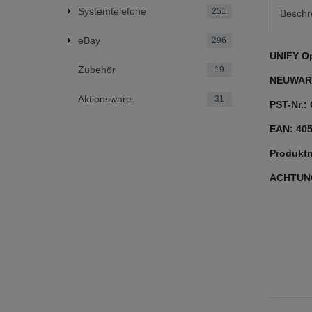
Systemtelefone
251
Beschr
eBay
296
UNIFY O
Zubehör
19
NEUWARE
Aktionsware
31
PST-Nr.:
EAN: 40
Produkt
ACHTUNG: