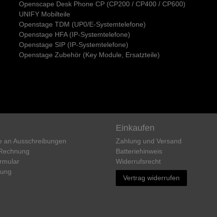
Openscape Desk Phone CP (CP200 / CP400 / CP600)
UNIFY Mobilteile
Openstage TDM (UP0/E-Systemtelefone)
Openstage HFA (IP-Systemtelefone)
Openstage SIP (IP-Systemtelefone)
Openstage Zubehör (Key Module, Ersatzteile)
Einkaufen
e an Ausschreibungen
Zahlung und Versand
 Rechnung
Batteriehinweis
rmular
Widerrufs­recht
rung
Vertrag widerrufen