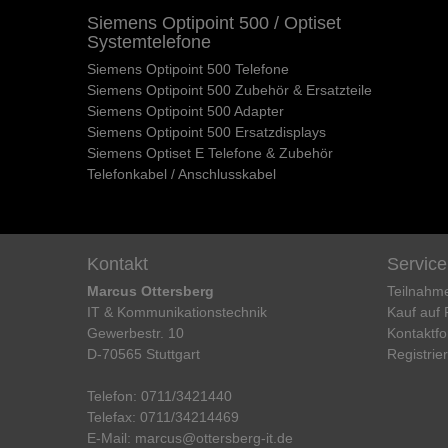
Siemens Optipoint 500 / Optiset
Systemtelefone
Siemens Optipoint 500 Telefone
Siemens Optipoint 500 Zubehör & Ersatzteile
Siemens Optipoint 500 Adapter
Siemens Optipoint 500 Ersatzdisplays
Siemens Optiset E Telefone & Zubehör
Telefonkabel / Anschlusskabel
Kontakt
Service
Marcus Ottersberg
Teilnahm
IT & Kommunikationstechnik
Kauf auf
Gewerbestr. 10
Kontaktfo
D-70565 Stuttgart
Registrie
Telefon:
0711/3421440
Telefax:
0711/34214469
E-Mail:
marcus@ottersberg-it.de