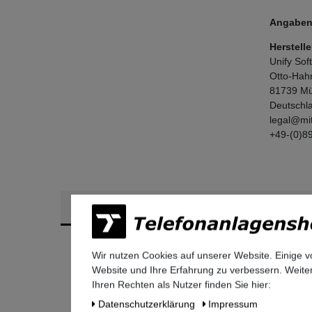
Angaben 
Herstelle
Unify So
Otto-Hah
81739
Mü
Deutschl
legal@mi
+49-(0)8
Ähnliche Artikel
Wir nutzen Cookies auf unserer Website. Einige v
Website und Ihre Erfahrung zu verbessern. Weit
Ihren Rechten als Nutzer finden Sie hier:
Daten­schutz­erklärung
Impressum