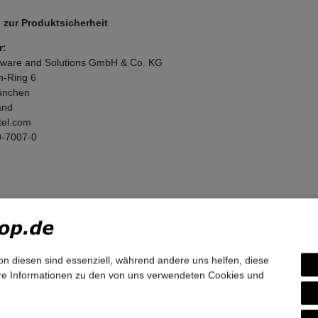
zur Produktsicherheit
r:
ftware and Solutions GmbH & Co. KG
n-Ring
6
nchen
and
tel.com
9-7007-0
on diesen sind essenziell, während andere uns helfen, diese
ere Informationen zu den von uns verwendeten Cookies und