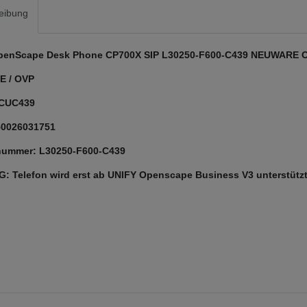
eibung
penScape Desk Phone CP700X SIP L30250-F600-C439 NEUWARE 
 / OVP
 CUC439
50026031751
nummer: L30250-F600-C439
 Telefon wird erst ab UNIFY Openscape Business V3 unterstützt