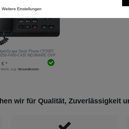
Weitere Einstellungen
OpenScape Desk Phone CP200T
0250-F600-C435 NEUWARE OVP
 € *
. MwSt.
zzgl.
Versandkosten
hen wir für Qualität, Zuverlässigkeit 