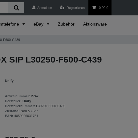
Anmelden
Registrieren
0,00 €
emtelefone
eBay
Zubehör
Aktionsware
50-F600-C439
X SIP L30250-F600-C439
Unify
Artikelnummer:
2747
Hersteller:
Unify
Herstellernummer:
L30250-F600-C439
Zustand:
Neu & OVP
EAN:
4050026031751