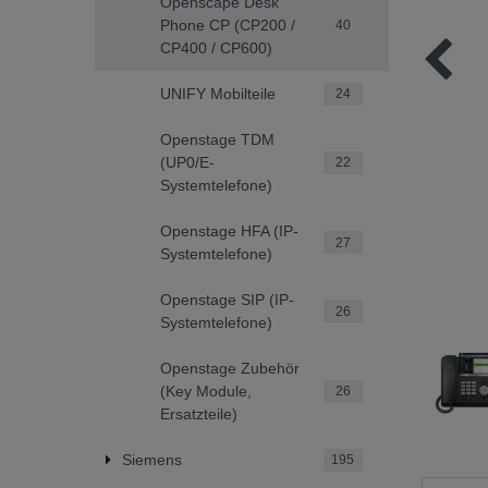
Openscape Desk
Phone CP (CP200 /
40
CP400 / CP600)
UNIFY Mobilteile
24
Openstage TDM
(UP0/E-
22
Systemtelefone)
Openstage HFA (IP-
27
Systemtelefone)
Openstage SIP (IP-
26
Systemtelefone)
Openstage Zubehör
(Key Module,
26
Ersatzteile)
Siemens
195