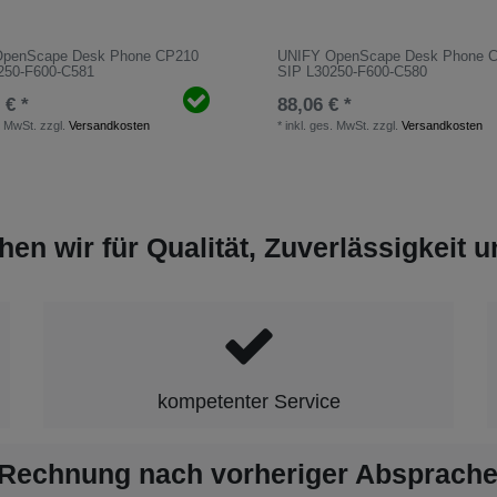
OpenScape Desk Phone CP210
UNIFY OpenScape Desk Phone 
250-F600-C581
SIP L30250-F600-C580
 € *
88,06 € *
. MwSt.
zzgl.
Versandkosten
*
inkl. ges. MwSt.
zzgl.
Versandkosten
hen wir für Qualität, Zuverlässigkeit 
kompetenter Service
 Rechnung nach vorheriger Absprache