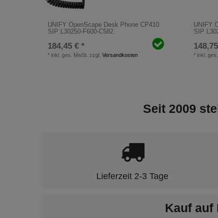
UNIFY OpenScape Desk Phone CP410
UNIFY 
SIP L30250-F600-C582
SIP L30
184,45 € *
148,75
*
inkl. ges. MwSt.
zzgl.
Versandkosten
*
inkl. ges
Seit 2009 ste
Lieferzeit 2-3 Tage
Kauf auf