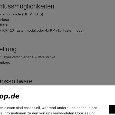
hlussmöglichkeiten
-Schnittstelle (DHSG/EHS)
erface
th 5.0
 4x KM410 Tastenmodul oder 4x KM710 Tastenmodul
ellung
ß, zwei verschiedene Aufstellwinkel
ontage
ebssoftware
FA (Cornet-IP) Software, SIP Software ist vorinstalliert
Play / automatische Software-Bereitstellung über Atos Unify DLS
on diesen sind essenziell, während andere uns helfen, diese
unikationsplattformen
ere Informationen zu den von uns verwendeten Cookies und