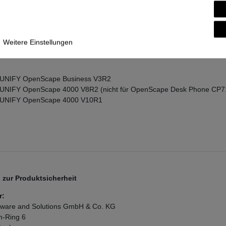
Scape Desk Phone CP G2 Produktfamilie unterstützt die folgenden Ko
Weitere Einstellungen
 Unify OpenScape Voice V9
s UNIFY OpenScape Business V3R2
s UNIFY OpenScape 4000 V8R2 (nicht für OpenScape Desk Phone CP71
s UNIFY OpenScape 4000 V10R1
zur Produktsicherheit
r:
ftware and Solutions GmbH & Co. KG
n-Ring
6