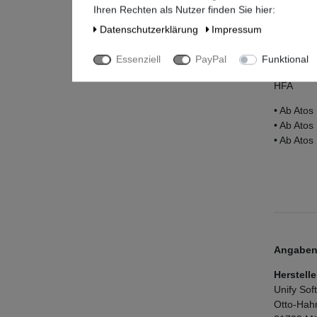
Ihren Rechten als Nutzer finden Sie hier:
Die Open
Daten­schutz­erklärung
Impressum
SIP
Essenziell
PayPal
Funktional
• Ab Atos
HFA
• Ab Ato
• Ab Ato
• Ab Ato
Angaben 
Herstelle
Unify So
Otto-Hah