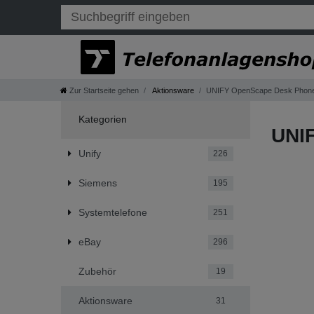
Zur Startseite gehen
Aktionsware
UNIFY OpenScape Desk Phone
Kategorien
UNI
Unify
226
Siemens
195
Systemtelefone
251
eBay
296
Zubehör
19
Aktionsware
31