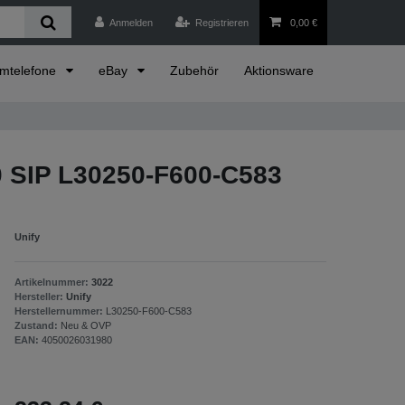
Anmelden
Registrieren
0,00 €
emtelefone
eBay
Zubehör
Aktionsware
 SIP L30250-F600-C583
Unify
Artikelnummer:
3022
Hersteller:
Unify
Herstellernummer:
L30250-F600-C583
Zustand:
Neu & OVP
EAN:
4050026031980