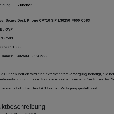
eibung
Zubehör
penScape Desk Phone CP710 SIP L30250-F600-C583
 / OVP
 CUC583
50026031980
nummer: L30250-F600-C583
Für den Betrieb wird eine externe Stromversorgung benötigt, Sie ben
Lieferumfang und muss extra dazu erworben werden - Sie finden das Ne
cht zu wenn PoE über den LAN Port zur Verfügung gestellt wird.
uktbeschreibung