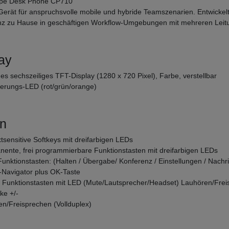
pe Desk Phone CP710
erät für anspruchsvolle mobile und hybride Teamszenarien. Entwickelt 
nz zu Hause in geschäftigen Workflow-Umgebungen mit mehreren Leit
ay
hes sechszeiliges TFT-Display (1280 x 720 Pixel), Farbe, verstellbar
sierungs-LED (rot/grün/orange)
en
xtsensitive Softkeys mit dreifarbigen LEDs
nente, frei programmierbare Funktionstasten mit dreifarbigen LEDs
 Funktionstasten: (Halten / Übergabe/ Konferenz / Einstellungen / Nachr
-Navigator plus OK-Taste
- Funktionstasten mit LED (Mute/Lautsprecher/Headset) Lauhören/Frei
ke +/-
en/Freisprechen (Vollduplex)