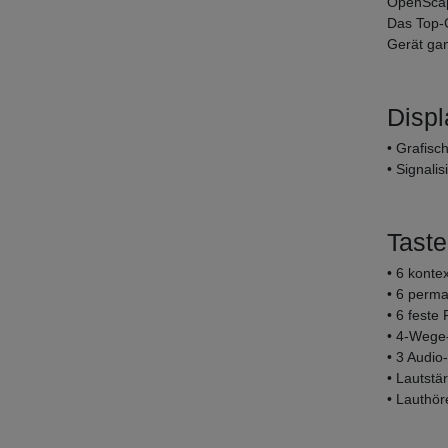
OpenSca
Das Top-G
Gerät ga
Displ
• Grafisc
• Signali
Tast
• 6 konte
• 6 perma
• 6 feste
• 4-Wege
• 3 Audio
• Lautstär
• Lauthör