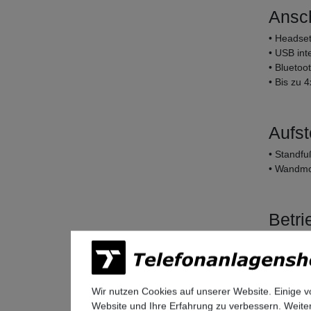
Ansc
• Headset
• USB int
• Bluetoo
• Bis zu
Aufst
• Standfu
• Wandm
Betri
• SIP & H
• Plug & 
Wir nutzen Cookies auf unserer Website. Einige v
Komm
Website und Ihre Erfahrung zu verbessern. Weit