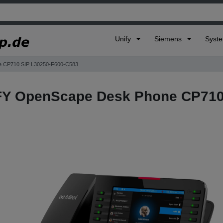
Unify
Siemens
Syst
 CP710 SIP L30250-F600-C583
FY OpenScape Desk Phone CP710