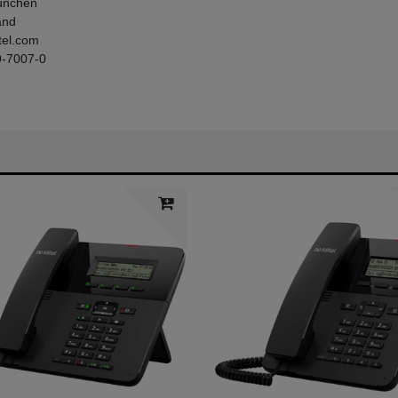
nchen
and
tel.com
9-7007-0