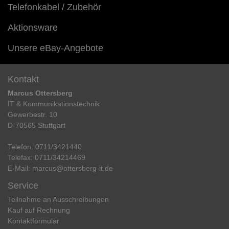
Telefonkabel / Zubehör
Aktionsware
Unsere eBay-Angebote
Kontakt
Marcus Ottersberg
IT & Kommunikationstechnik
Gewerbestr. 10
D-70565 Stuttgart
Telefon:
0711/3421440
Telefax:
0711/34214469
E-Mail:
marcus@ottersberg-it.de
Service
Teilnahme an Ausschreibungen
Kauf auf Rechnung
Kontaktformular