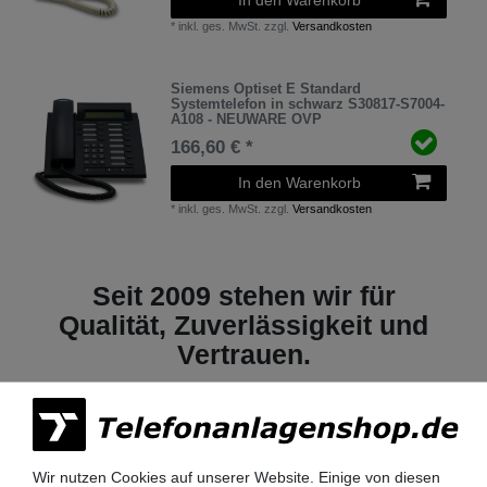
*
inkl. ges. MwSt.
zzgl.
Versandkosten
Siemens Optiset E Standard
Systemtelefon in schwarz S30817-S7004-
A108 - NEUWARE OVP
166,60 € *
In den Warenkorb
*
inkl. ges. MwSt.
zzgl.
Versandkosten
Seit 2009 stehen wir für
Qualität, Zuverlässigkeit und
Vertrauen.
Wir nutzen Cookies auf unserer Website. Einige von diesen