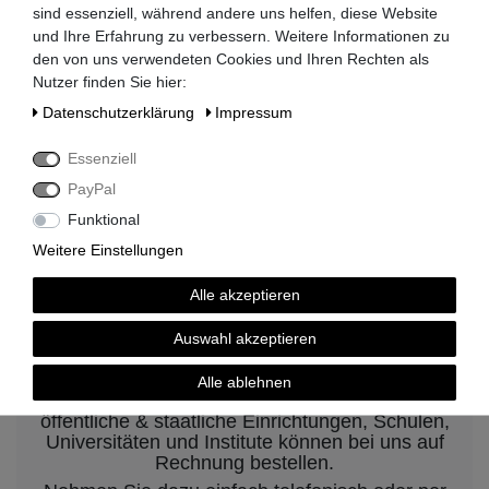
sind essenziell, während andere uns helfen, diese Website
Lieferzeit 2-3 Tage
und Ihre Erfahrung zu verbessern. Weitere Informationen zu
den von uns verwendeten Cookies und Ihren Rechten als
Nutzer finden Sie hier:
Daten­schutz­erklärung
Impressum
kompetenter Service
Essenziell
PayPal
Funktional
Weitere Einstellungen
Rechnungskauf auf Anfrage möglich
Alle akzeptieren
Kauf auf Rechnung nach
Auswahl akzeptieren
vorheriger Absprache möglich.
Alle ablehnen
Behörden, Banken, Firmen, Bestandskunden,
öffentliche & staatliche Einrichtungen, Schulen,
Universitäten und Institute können bei uns auf
Rechnung bestellen.