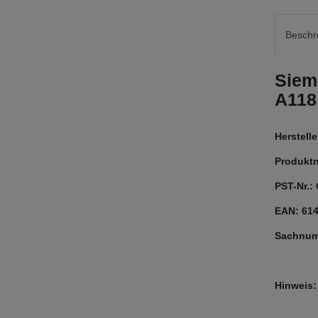
Beschr
Siem
A118
Herstel
Produkt
PST-Nr.:
EAN: 61
Sachnum
Hinweis: