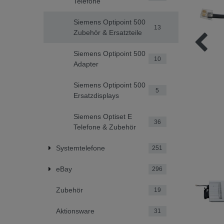
Telefone
Siemens Optipoint 500
13
Zubehör & Ersatzteile
Siemens Optipoint 500
10
Adapter
Siemens Optipoint 500
5
Ersatzdisplays
Siemens Optiset E
36
Telefone & Zubehör
Systemtelefone
251
eBay
296
Zubehör
19
Aktionsware
31