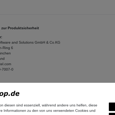
zur Produktsicherheit
r:
ftware and Solutions GmbH & Co.KG
n-Ring
6
nchen
and
tel.com
9-7007-0
on diesen sind essenziell, während andere uns helfen, diese
ere Informationen zu den von uns verwendeten Cookies und