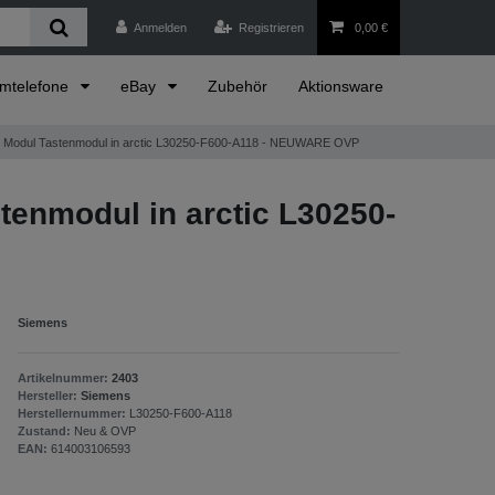
Anmelden
Registrieren
0,00 €
emtelefone
eBay
Zubehör
Aktionsware
y Modul Tastenmodul in arctic L30250-F600-A118 - NEUWARE OVP
tenmodul in arctic L30250-
Siemens
Artikelnummer:
2403
Hersteller:
Siemens
Herstellernummer:
L30250-F600-A118
Zustand:
Neu & OVP
EAN:
614003106593