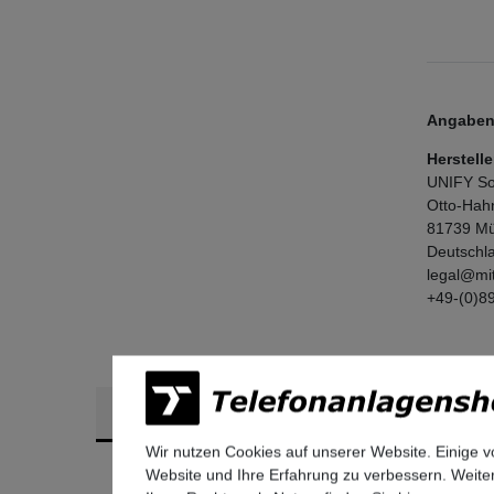
Angaben 
Herstelle
UNIFY So
Otto-Hah
81739
Mü
Deutschl
legal@mi
+49-(0)8
Ähnliche Artikel
Wir nutzen Cookies auf unserer Website. Einige v
Website und Ihre Erfahrung zu verbessern. Weit