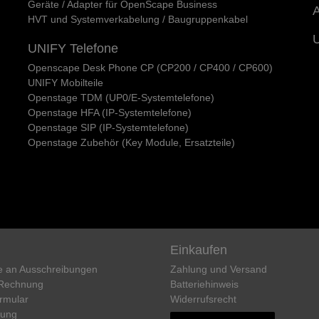
Geräte / Adapter für OpenScape Business
A
HVT und Systemverkabelung / Baugruppenkabel
UNIFY Telefone
Openscape Desk Phone CP (CP200 / CP400 / CP600)
UNIFY Mobilteile
Openstage TDM (UP0/E-Systemtelefone)
Openstage HFA (IP-Systemtelefone)
Openstage SIP (IP-Systemtelefone)
Openstage Zubehör (Key Module, Ersatzteile)
Einkaufen
e an Ausschreibungen
Zahlung und Versand
 Rechnung
Batteriehinweis
rmular
Widerrufs­recht
rung