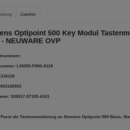
eibung
Zubehör
ens Optipoint 500 Key Modul Tastenmo
 - NEUWARE OVP
lernummern:
nummer: L30250-F600-A118
 CUA118
4003106593
mer: S30817-S7105-A101
 Passt als Tastenerweiterung an Siemens Optipoint 500 Basic, St