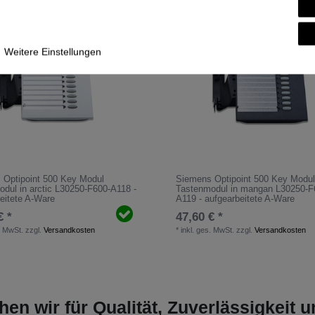
Weitere Einstellungen
 Optipoint 500 Key Modul
Siemens Optipoint 500 Key Modu
dul in arctic L30250-F600-A118 -
Tastenmodul in mangan L30250-F
eitete A-Ware
A119 - aufgearbeitete A-Ware
€ *
47,60 € *
. MwSt.
zzgl.
Versandkosten
*
inkl. ges. MwSt.
zzgl.
Versandkosten
hen wir für Qualität, Zuverlässigkeit 