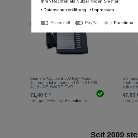
Ihren Rechten als Nutzer finden Sie hier:
Daten­schutz­erklärung
Impressum
Essenziell
PayPal
Funktional
Siemens Optipoint 500 Key Modul
Siemens
Tastenmodul in mangan L30250-F600-
Tastenmo
A119 - NEUWARE OVP
aufgearb
71,40 € *
47,60 
*
inkl. ges. MwSt.
zzgl.
Versandkosten
*
inkl. ges
Seit 2009 ste