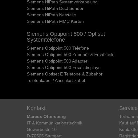
Siemens HiPath Systemverkabelung
Siemens HiPath Dect Sender
Siemens HiPath Netzteile
Siemens HiPath MMC Karten
Siemens Optipoint 500 / Optiset
Systemtelefone
Siemens Optipoint 500 Telefone
Siemens Optipoint 500 Zubehör & Ersatzteile
Siemens Optipoint 500 Adapter
Siemens Optipoint 500 Ersatzdisplays
Siemens Optiset E Telefone & Zubehör
Telefonkabel / Anschlusskabel
Kontakt
Service
Marcus Ottersberg
Teilnahm
IT & Kommunikationstechnik
Kauf auf
Gewerbestr. 10
Kontaktfo
D-70565 Stuttgart
Registrie