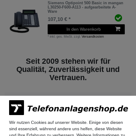
Siemens Optipoint 500 Basic in mangan
L30250-F600-A113 - aufgearbeitete A-
Ware
107,10 € *
In den Warenkorb
*
inkl. ges. MwSt.
zzgl.
Versandkosten
Seit 2009 stehen wir für
Qualität, Zuverlässigkeit und
Vertrauen.
Lieferzeit 2-3 Tage
Wir nutzen Cookies auf unserer Website. Einige von diesen
sind essenziell, während andere uns helfen, diese Website
und Ihre Erfahrung zu verbessern. Weitere Informationen zu