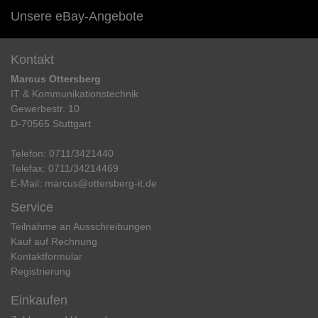
Unsere eBay-Angebote
Kontakt
Marcus Ottersberg
IT & Kommunikationstechnik
Gewerbestr. 10
D-70565 Stuttgart
Telefon:
0711/3421440
Telefax:
0711/34214469
E-Mail:
marcus@ottersberg-it.de
Service
Teilnahme an Ausschreibungen
Kauf auf Rechnung
Kontaktformular
Registrierung
Einkaufen