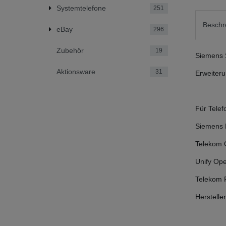
Systemtelefone
251
Beschr
eBay
296
Zubehör
19
Siemens 
Aktionsware
31
Erweiteru
Für Telef
Siemens 
Telekom 
Unify Op
Telekom 
Herstell