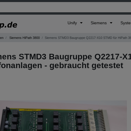
Unify
Siemens
Syst
gen
Siemens HiPath 3800
Siemens STMD3 Baugruppe Q2217-X10 STMD für HiPath 3800
mens STMD3 Baugruppe Q2217-X10
fonanlagen - gebraucht getestet