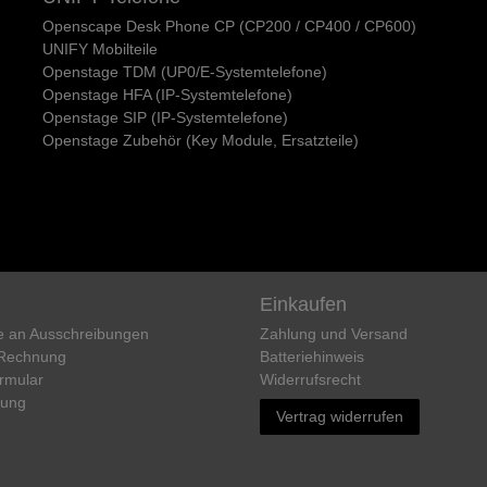
Openscape Desk Phone CP (CP200 / CP400 / CP600)
UNIFY Mobilteile
Openstage TDM (UP0/E-Systemtelefone)
Openstage HFA (IP-Systemtelefone)
Openstage SIP (IP-Systemtelefone)
Openstage Zubehör (Key Module, Ersatzteile)
Einkaufen
e an Ausschreibungen
Zahlung und Versand
 Rechnung
Batteriehinweis
rmular
Widerrufs­recht
rung
Vertrag widerrufen