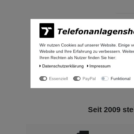
Angaben 
Herstelle
Wir nutzen Cookies auf unserer Website. Einige v
UNIFY So
Website und Ihre Erfahrung zu verbessern. Weit
Otto-Hah
Ihren Rechten als Nutzer finden Sie hier:
81739
Mü
Deutschl
Daten­schutz­erklärung
Impressum
legal@mi
+49-(0)8
Essenziell
PayPal
Funktional
Seit 2009 ste