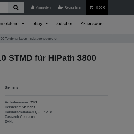
Anmelden
Registrieren
0,00 €
emtelefone
eBay
Zubehör
Aktionsware
 Telefonanlagen - gebraucht getestet
 STMD für HiPath 3800
Siemens
Artikelnummer:
2371
Hersteller:
Siemens
Herstellernummer:
Q2217-X10
Zustand:
Gebraucht
EAN: