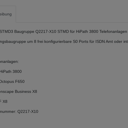
eibung
STMD3 Baugruppe Q2217-X10 STMD für HiPath 3800 Telefonanlagen -
ngsbaugruppe um 8 frei konfigurierbare S0 Ports für ISDN Amt oder in
onanlagen:
HiPath 3800
Octopus F650
enscape Business X8
F X8
ernummer: Q2217-X10