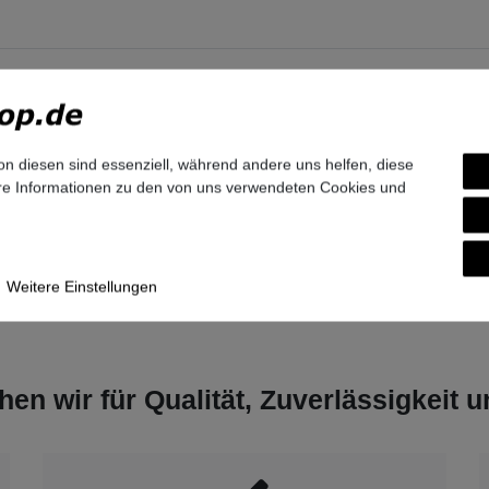
zur Produktsicherheit
r:
on diesen sind essenziell, während andere uns helfen, diese
ftware and Solutions GmbH & Co.KG
ere Informationen zu den von uns verwendeten Cookies und
n-Ring
6
nchen
and
tel.com
9-7007-0
Weitere Einstellungen
hen wir für Qualität, Zuverlässigkeit 