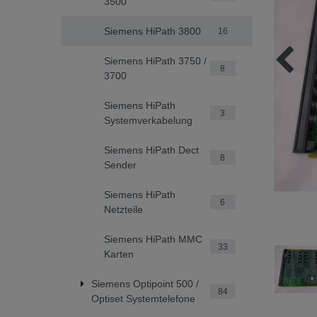
3500
Siemens HiPath 3800
16
Siemens HiPath 3750 /
8
3700
Siemens HiPath
3
Systemverkabelung
Siemens HiPath Dect
8
Sender
Siemens HiPath
6
Netzteile
Siemens HiPath MMC
33
Karten
Siemens Optipoint 500 /
84
Optiset Systemtelefone