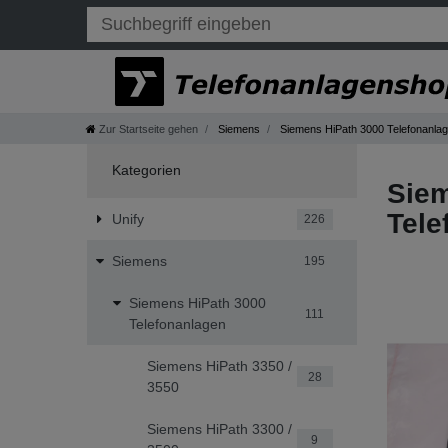
Zur Startseite gehen
Siemens
Siemens HiPath 3000 Telefonanla
Kategorien
Sie
Tele
Unify
226
Siemens
195
Siemens HiPath 3000
111
Telefonanlagen
Siemens HiPath 3350 /
28
3550
Siemens HiPath 3300 /
9