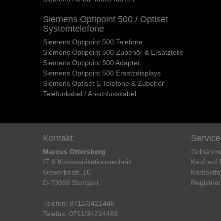
Siemens Optipoint 500 / Optiset
Systemtelefone
Siemens Optipoint 500 Telefone
Siemens Optipoint 500 Zubehör & Ersatzteile
Siemens Optipoint 500 Adapter
Siemens Optipoint 500 Ersatzdisplays
Siemens Optiset E Telefone & Zubehör
Telefonkabel / Anschlusskabel
Kontakt
Service
Marcus Ottersberg
Teilnahm
IT & Kommunikationstechnik
Kauf auf
Gewerbestr. 10
Kontaktfo
D-70565 Stuttgart
Registrie
Telefon:
0711/3421440
Telefax:
0711/34214469