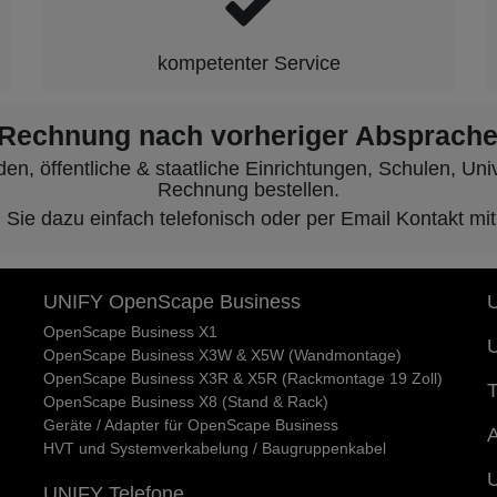
kompetenter Service
 Rechnung nach vorheriger Absprache
, öffentliche & staatliche Einrichtungen, Schulen, Unive
Rechnung bestellen.
ie dazu einfach telefonisch oder per Email Kontakt mit
UNIFY OpenScape Business
U
OpenScape Business X1
U
OpenScape Business X3W & X5W (Wandmontage)
OpenScape Business X3R & X5R (Rackmontage 19 Zoll)
T
OpenScape Business X8 (Stand & Rack)
Geräte / Adapter für OpenScape Business
A
HVT und Systemverkabelung / Baugruppenkabel
UNIFY Telefone