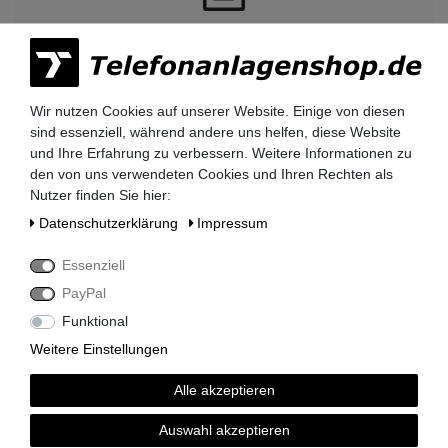
Rechnungskauf auf Anfrage möglich
Kauf auf Rechnung nach
Wir nutzen Cookies auf unserer Website. Einige von diesen
vorheriger Absprache möglich.
sind essenziell, während andere uns helfen, diese Website
und Ihre Erfahrung zu verbessern. Weitere Informationen zu
Behörden, Banken, Firmen, Bestandskunden,
den von uns verwendeten Cookies und Ihren Rechten als
öffentliche & staatliche Einrichtungen, Schulen,
Nutzer finden Sie hier:
Universitäten und Institute können bei uns auf
Rechnung bestellen.
Daten­schutz­erklärung
Impressum
Nehmen Sie dazu einfach telefonisch oder per
Email Kontakt mit uns auf.
Essenziell
PayPal
Funktional
Siemens HiPath 3000 Telefonanlagen
Weitere Einstellungen
Siemens HiPath 3350 / 3550
Siemens HiPath 3300 / 3500
Alle akzeptieren
Siemens HiPath 3800
Siemens HiPath 3750 / 3700
Auswahl akzeptieren
Siemens HiPath Systemverkabelung