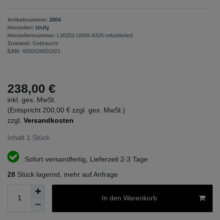
Artikelnummer:
2804
Hersteller:
Unify
Herstellernummer:
L30251-U600-A326-refurbished
Zustand:
Gebraucht
EAN:
4050026001921
238,00 €
inkl. ges. MwSt.
(Entspricht 200,00 € zzgl. ges. MwSt.)
zzgl.
Versandkosten
Inhalt
1
Stück
Sofort versandfertig, Lieferzeit 2-3 Tage
28
Stück lagernd, mehr auf Anfrage
In den Warenkorb