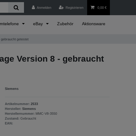
Anmelden
Registrieren
0,00 €
emtelefone
eBay
Zubehör
Aktionsware
 gebraucht getestet
age Version 8 - gebraucht
Siemens
Artikelnummer:
2533
Hersteller:
Siemens
Herstellernummer:
MMC-V8-3550
Zustand:
Gebraucht
EAN: