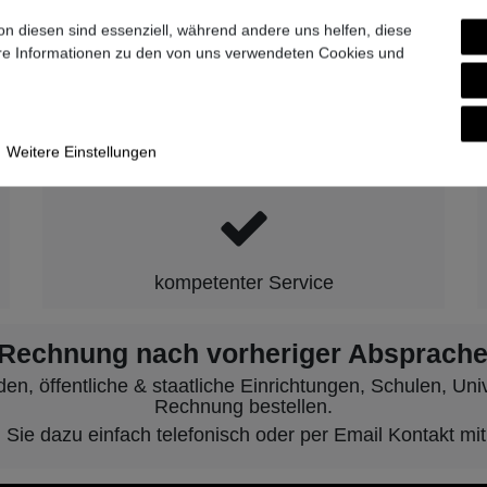
9-7007-0
on diesen sind essenziell, während andere uns helfen, diese
ere Informationen zu den von uns verwendeten Cookies und
hen wir für Qualität, Zuverlässigkeit 
Weitere Einstellungen
kompetenter Service
 Rechnung nach vorheriger Absprache
, öffentliche & staatliche Einrichtungen, Schulen, Unive
Rechnung bestellen.
ie dazu einfach telefonisch oder per Email Kontakt mit