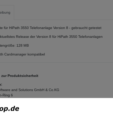
eibung
 für HiPath 3550 Telefonanlage Version 8 - gebraucht getestet
 aktuellstes Release der Version 8 für HiPath 3550 Telefonanlagen
engröße: 128 MB
Path Cardmanager kompatibel
zur Produktsicherheit
r:
ftware and Solutions GmbH & Co.KG
n-Ring
6
nchen
and
tel.com