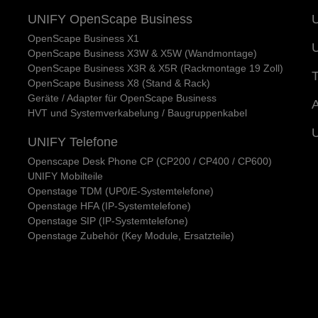
UNIFY OpenScape Business
U
OpenScape Business X1
U
OpenScape Business X3W & X5W (Wandmontage)
OpenScape Business X3R & X5R (Rackmontage 19 Zoll)
T
OpenScape Business X8 (Stand & Rack)
Geräte / Adapter für OpenScape Business
A
HVT und Systemverkabelung / Baugruppenkabel
UNIFY Telefone
Openscape Desk Phone CP (CP200 / CP400 / CP600)
UNIFY Mobilteile
Openstage TDM (UP0/E-Systemtelefone)
Openstage HFA (IP-Systemtelefone)
Openstage SIP (IP-Systemtelefone)
Openstage Zubehör (Key Module, Ersatzteile)