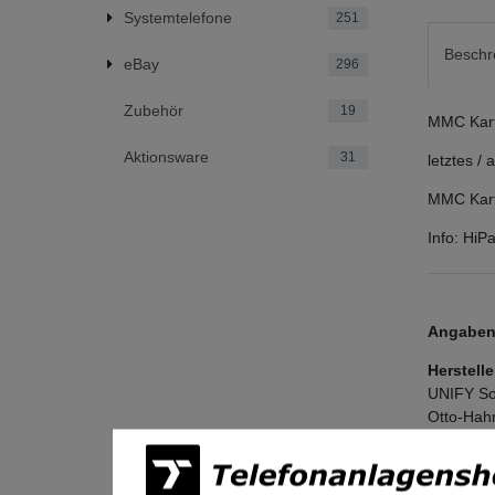
Systemtelefone
251
Beschr
eBay
296
Zubehör
19
MMC Karte
Aktionsware
31
letztes /
MMC Kart
Info: Hi
Angaben 
Herstelle
UNIFY So
Otto-Hah
81739
Mü
Deutschl
legal@mi