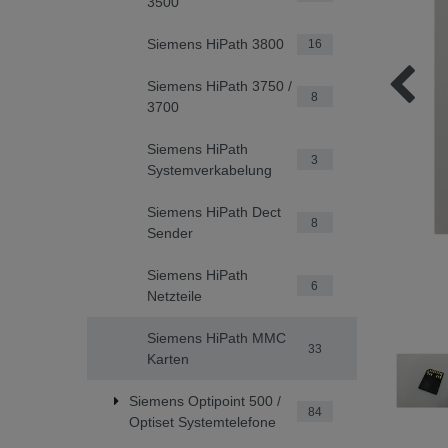
3500
Siemens HiPath 3800
16
Siemens HiPath 3750 /
8
3700
Siemens HiPath
3
Systemverkabelung
Siemens HiPath Dect
8
Sender
Siemens HiPath
6
Netzteile
Siemens HiPath MMC
33
Karten
Siemens Optipoint 500 /
84
Optiset Systemtelefone