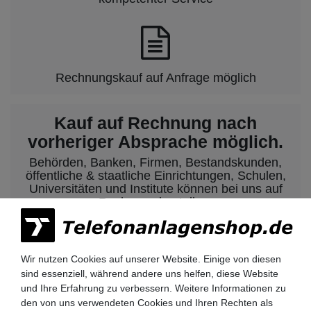
Rechnungskauf auf Anfrage möglich
Kauf auf Rechnung nach
vorheriger Absprache möglich.
Behörden, Banken, Firmen, Bestandskunden,
öffentliche & staatliche Einrichtungen, Schulen,
Universitäten und Institute können bei uns auf
Rechnung bestellen.
Nehmen Sie dazu einfach telefonisch oder per
Email Kontakt mit uns auf.
Wir nutzen Cookies auf unserer Website. Einige von diesen
sind essenziell, während andere uns helfen, diese Website
Siemens HiPath 3000 Telefonanlagen
und Ihre Erfahrung zu verbessern. Weitere Informationen zu
den von uns verwendeten Cookies und Ihren Rechten als
Siemens HiPath 3350 / 3550