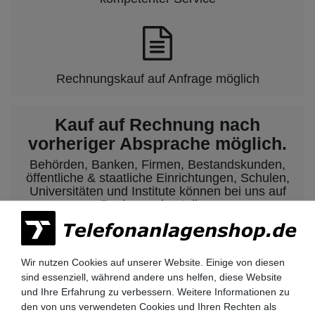
Rechnungskauf auf Anfrage möglich
Kauf auf Rechnung nach
vorheriger Absprache möglich.
Behörden, Banken, Firmen, Bestandskunden,
öffentliche & staatliche Einrichtungen, Schulen,
Universitäten und Institute können bei uns auf
Rechnung bestellen.
Nehmen Sie dazu einfach telefonisch oder per
Email Kontakt mit uns auf.
Wir nutzen Cookies auf unserer Website. Einige von diesen
sind essenziell, während andere uns helfen, diese Website
Siemens HiPath 3000 Telefonanlagen
und Ihre Erfahrung zu verbessern. Weitere Informationen zu
den von uns verwendeten Cookies und Ihren Rechten als
Siemens HiPath 3350 / 3550