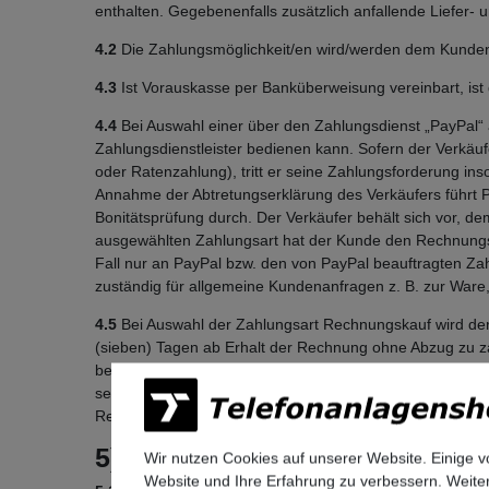
enthalten. Gegebenenfalls zusätzlich anfallende Liefer
4.2
Die Zahlungsmöglichkeit/en wird/werden dem Kunden 
4.3
Ist Vorauskasse per Banküberweisung vereinbart, ist d
4.4
Bei Auswahl einer über den Zahlungsdienst „PayPal“ 
Zahlungsdienstleister bedienen kann. Sofern der Verkäu
oder Ratenzahlung), tritt er seine Zahlungsforderung i
Annahme der Abtretungserklärung des Verkäufers führt P
Bonitätsprüfung durch. Der Verkäufer behält sich vor, 
ausgewählten Zahlungsart hat der Kunde den Rechnungsbe
Fall nur an PayPal bzw. den von PayPal beauftragten Zah
zuständig für allgemeine Kundenanfragen z. B. zur Ware
4.5
Bei Auswahl der Zahlungsart Rechnungskauf wird der Ka
(sieben) Tagen ab Erhalt der Rechnung ohne Abzug zu zah
bestimmten Bestellvolumen anzubieten und diese Zahlun
seinen Zahlungsinformationen im Online-Shop auf eine e
Rechnungskauf eine Bonitätsprüfung durchzuführen und d
5) Liefer- und Versandbeding
Wir nutzen Cookies auf unserer Website. Einige v
Website und Ihre Erfahrung zu verbessern. Weit