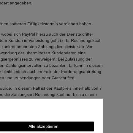
ondert angegeben.
inen späteren Fälligkeitstermin vereinbart haben.
obei sich PayPal hierzu auch der Dienste dritter
dem Kunden in Vorleistung geht (z. B. Rechnungskauf
 konkret benannten Zahlungsdienstleister ab. Vor
erwendung der übermittelten Kundendaten eine
ungsergebnisses zu verweigern. Bei Zulassung der
en Zahlungsintervallen zu bezahlen. Er kann in diesem
r bleibt jedoch auch im Falle der Forderungsabtretung
gen und -zusendungen oder Gutschriften.
urde. In diesem Fall ist der Kaufpreis innerhalb von 7
vor, die Zahlungsart Rechnungskauf nur bis zu einem
. In diesem Fall wird der Verkäufer den Kunden in
ich ferner vor, bei Auswahl der Zahlungsart
Alle akzeptieren