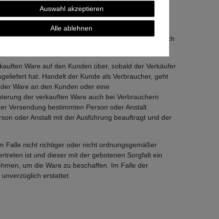
bietes an die vom Kunden angegebene Lieferanschrift,
Auswahl akzeptieren
bene Lieferanschrift maßgeblich.
Alle ablehnen
rch entstehenden angemessenen Kosten. Dies gilt im
n gilt bei wirksamer Ausübung des Widerrufsrechts durch
rkauften Ware auf den Kunden über, sobald der Verkäufer
eliefert hat. Handelt der Kunde als Verbraucher, geht
be der Ware an den Kunden oder eine
chterung der verkauften Ware auch bei Verbrauchern
 der Versendung bestimmten Person oder Anstalt
son oder Anstalt mit der Ausführung beauftragt und der
m Falle nicht richtiger oder nicht ordnungsgemäßer
ertreten ist und dieser mit der gebotenen Sorgfalt ein
ehmen, um die Ware zu beschaffen. Im Falle der
unverzüglich erstattet.