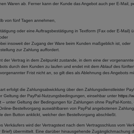
nen Waren ab. Ferner kann der Kunde das Angebot auch per E-Mail, per
lb von fünf Tagen annehmen,
tätigung oder eine Auftragsbestätigung in Textform (Fax oder E-Mail) ü
 oder
wobei insoweit der Zugang der Ware beim Kunden maßgeblich ist, oder
ellung zur Zahlung auffordert.
 der Vertrag in dem Zeitpunkt zustande, in dem eine der vorgenannten A
ts durch den Kunden zu laufen und endet mit dem Ablauf des fünften 
rgenannter Frist nicht an, so gilt dies als Ablehnung des Angebots mi
 erfolgt die Zahlungsabwicklung über den Zahlungsdienstleister PayPal
er Geltung der PayPal-Nutzungsbedingungen, einsehbar unter
https:/
ügt – unter Geltung der Bedingungen für Zahlungen ohne PayPal-Konto,
m Online-Bestellvorgang auswählbaren von PayPal angebotenen Zahlungs
 den Button anklickt, welcher den Bestellvorgang abschließt.
 des Verkäufers wird der Vertragstext nach dem Vertragsschluss vom 
r Brief) übermittelt. Eine darüber hinausgehende Zugänglichmachung de