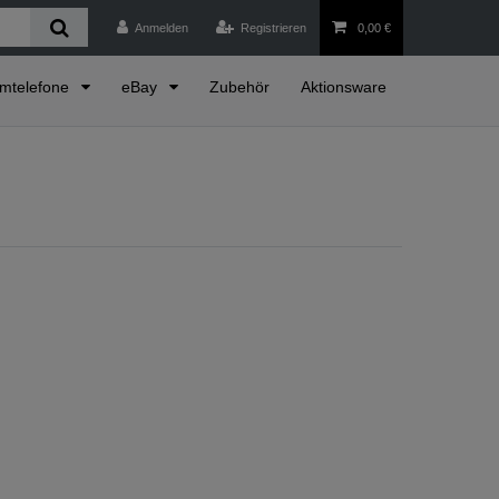
Anmelden
Registrieren
0,00 €
emtelefone
eBay
Zubehör
Aktionsware