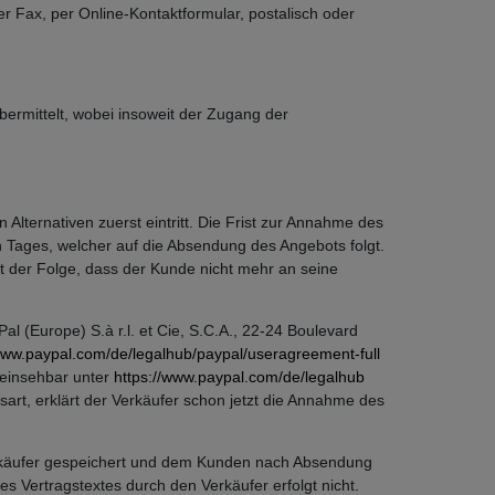
 Fax, per Online-Kontaktformular, postalisch oder
bermittelt, wobei insoweit der Zugang der
lternativen zuerst eintritt. Die Frist zur Annahme des
Tages, welcher auf die Absendung des Angebots folgt.
t der Folge, dass der Kunde nicht mehr an seine
 (Europe) S.à r.l. et Cie, S.C.A., 22-24 Boulevard
/www.paypal.com
/de
/legalhub
/paypal
/useragreement-full
 einsehbar unter
https://www.paypal.com
/de
/legalhub
art, erklärt der Verkäufer schon jetzt die Annahme des
Verkäufer gespeichert und dem Kunden nach Absendung
s Vertragstextes durch den Verkäufer erfolgt nicht.