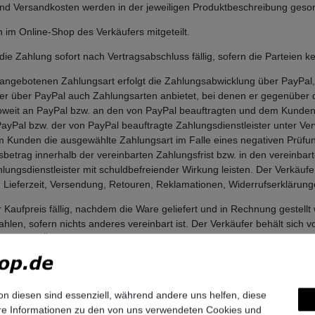
- und Versandkosten werden in der jeweiligen Produktbeschreibung ges
im Online-Shop des Verkäufers mitgeteilt.
ie Zahlung sofort nach Vertragsabschluss fällig, sofern die Parteien ke
angebotenen Zahlungsart erfolgt die Zahlungsabwicklung über PayPal, w
fer über PayPal auch Zahlungsarten anbietet, bei denen er gegenüber 
nsoweit an PayPal bzw. an den von PayPal beauftragten und dem Kunden
ayPal bzw. der von PayPal beauftragte Zahlungsdienstleister unter V
dem Kunden die ausgewählte Zahlungsart im Falle eines negativen Prüf
trag innerhalb der vereinbarten Zahlungsfrist bzw. in den vereinbart
lungsdienstleister mit schuldbefreiender Wirkung leisten. Der Verkäufe
, Lieferzeit, Versendung, Retouren, Reklamationen, Widerrufserklärun
ufpreis fällig, nachdem die Ware geliefert und in Rechnung gestellt w
len, sofern nichts anderes vereinbart ist. Der Verkäufer behält sich 
gsart bei Überschreitung des angegebenen Bestellvolumens abzulehnen
ntsprechende Zahlungsbeschränkung hinweisen. Der Verkäufer behält s
iese Zahlungsart bei negativer Bonitätsprüfung abzulehnen.
ungen
on diesen sind essenziell, während andere uns helfen, diese
ere Informationen zu den von uns verwendeten Cookies und