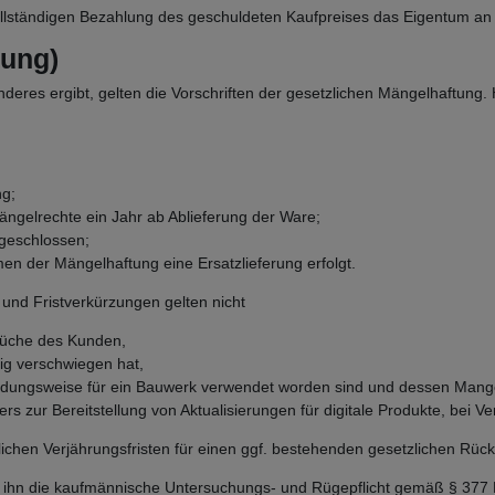
r vollständigen Bezahlung des geschuldeten Kaufpreises das Eigentum an 
tung)
eres ergibt, gelten die Vorschriften der gesetzlichen Mängelhaftung. 
ng;
Mängelrechte ein Jahr ab Ablieferung der Ware;
geschlossen;
en der Mängelhaftung eine Ersatzlieferung erfolgt.
nd Fristverkürzungen gelten nicht
rüche des Kunden,
tig verschwiegen hat,
ndungsweise für ein Bauwerk verwendet worden sind und dessen Mangel
ers zur Bereitstellung von Aktualisierungen für digitale Produkte, bei 
lichen Verjährungsfristen für einen ggf. bestehenden gesetzlichen Rück
ft ihn die kaufmännische Untersuchungs- und Rügepflicht gemäß § 377 