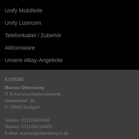
Unify Mobilteile
Unify Lizenzen
Telefonkabel / Zubehör
Aktionsware
Unsere eBay-Angebote
Kontakt
Marcus Ottersberg
IT & Kommunikationstechnik
Gewerbestr. 10
D-70565 Stuttgart
Telefon:
0711/3421440
Telefax:
0711/34214469
E-Mail:
marcus@ottersberg-it.de