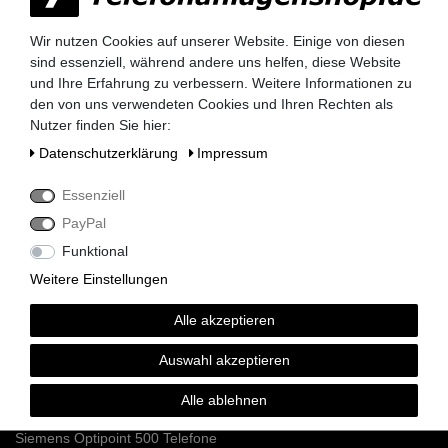
Behörden, Banken, Firmen, Bestandskunden,
öffentliche & staatliche Einrichtungen, Schulen,
Wir nutzen Cookies auf unserer Website. Einige von diesen
Universitäten und Institute können bei uns auf
sind essenziell, während andere uns helfen, diese Website
Rechnung bestellen.
und Ihre Erfahrung zu verbessern. Weitere Informationen zu
Nehmen Sie dazu einfach telefonisch oder per
den von uns verwendeten Cookies und Ihren Rechten als
Email Kontakt mit uns auf.
Nutzer finden Sie hier:
Daten­schutz­erklärung
Impressum
Siemens HiPath 3000 Telefonanlagen
Essenziell
PayPal
Siemens HiPath 3350 / 3550
Siemens HiPath 3300 / 3500
Funktional
Siemens HiPath 3800
Weitere Einstellungen
Siemens HiPath 3750 / 3700
Siemens HiPath Systemverkabelung
Alle akzeptieren
Siemens HiPath Dect Sender
Siemens HiPath Netzteile
Auswahl akzeptieren
Siemens HiPath MMC Karten
Alle ablehnen
Siemens Optipoint 500 / Optiset Systemtelefone
Siemens Optipoint 500 Telefone