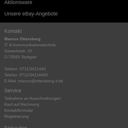
Aktionsware
Unsere eBay-Angebote
Kontakt
Marcus Ottersberg
IT & Kommunikationstechnik
Gewerbestr. 10
D-70565 Stuttgart
Telefon:
0711/3421440
Telefax:
0711/34214469
E-Mail:
marcus@ottersberg-it.de
Service
Teilnahme an Ausschreibungen
Kauf auf Rechnung
Kontaktformular
Registrierung