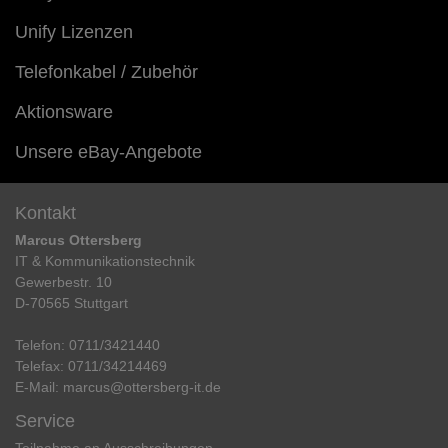
Unify Lizenzen
Telefonkabel / Zubehör
Aktionsware
Unsere eBay-Angebote
Kontakt
Marcus Ottersberg
IT & Kommunikationstechnik
Gewerbestr. 10
D-70565 Stuttgart
Telefon:
0711/3421440
Telefax:
0711/34214469
E-Mail:
marcus@ottersberg-it.de
Service