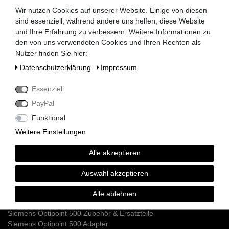
Universitäten und Institute können bei uns auf
Wir nutzen Cookies auf unserer Website. Einige von diesen
Rechnung bestellen.
sind essenziell, während andere uns helfen, diese Website
Nehmen Sie dazu einfach telefonisch oder per
und Ihre Erfahrung zu verbessern. Weitere Informationen zu
Email Kontakt mit uns auf.
den von uns verwendeten Cookies und Ihren Rechten als
Nutzer finden Sie hier:
Daten­schutz­erklärung
Impressum
Siemens HiPath 3000 Telefonanlagen
Essenziell
Siemens HiPath 3350 / 3550
PayPal
Siemens HiPath 3300 / 3500
Siemens HiPath 3800
Funktional
Siemens HiPath 3750 / 3700
Weitere Einstellungen
Siemens HiPath Systemverkabelung
Siemens HiPath Dect Sender
Alle akzeptieren
Siemens HiPath Netzteile
Siemens HiPath MMC Karten
Auswahl akzeptieren
Siemens Optipoint 500 / Optiset Systemtelefone
Alle ablehnen
Siemens Optipoint 500 Telefone
Siemens Optipoint 500 Zubehör & Ersatzteile
Siemens Optipoint 500 Adapter