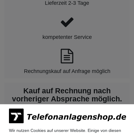
Lieferzeit 2-3 Tage
kompetenter Service
Rechnungskauf auf Anfrage möglich
Kauf auf Rechnung nach
vorheriger Absprache möglich.
Behörden, Banken, Firmen, Bestandskunden,
öffentliche & staatliche Einrichtungen, Schulen,
Universitäten und Institute können bei uns auf
Rechnung bestellen.
Wir nutzen Cookies auf unserer Website. Einige von diesen
Nehmen Sie dazu einfach telefonisch oder per