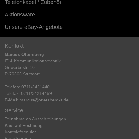
Telefonkabel / Zubehör
Aktionsware
Unsere eBay-Angebote
Kontakt
Marcus Ottersberg
IT & Kommunikationstechnik
Gewerbestr. 10
D-70565 Stuttgart
Telefon:
0711/3421440
Telefax:
0711/34214469
E-Mail:
marcus@ottersberg-it.de
Service
Teilnahme an Ausschreibungen
Kauf auf Rechnung
Kontaktformular
Registrierung