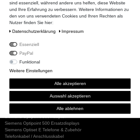
sind essenziell, während andere uns helfen, diese Website
Email Kontakt mit uns auf.
und Ihre Erfahrung zu verbessern. Weitere Informationen zu
den von uns verwendeten Cookies und Ihren Rechten als
Nutzer finden Sie hier:
Siemens HiPath 3000 Telefonanlagen
Daten­schutz­erklärung
Impressum
Siemens HiPath 3350 / 3550
Siemens HiPath 3300 / 3500
Essenziell
Siemens HiPath 3800
PayPal
Siemens HiPath 3750 / 3700
Funktional
Siemens HiPath Systemverkabelung
Siemens HiPath Dect Sender
Weitere Einstellungen
Siemens HiPath Netzteile
Siemens HiPath MMC Karten
Alle akzeptieren
Siemens Optipoint 500 / Optiset Systemtelefone
Auswahl akzeptieren
Siemens Optipoint 500 Telefone
Alle ablehnen
Siemens Optipoint 500 Zubehör & Ersatzteile
Siemens Optipoint 500 Adapter
Siemens Optipoint 500 Ersatzdisplays
Siemens Optiset E Telefone & Zubehör
Telefonkabel / Anschlusskabel