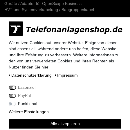
Geräte / Adapter für OpenScape Business
HVT und Systemverkabelung / Baugruppenkabel
UNIFY Telefone
Openscape Desk Phone CP (CP200 / CP400 / CP600)
UNIFY Mobilteile
Openstage TDM (UP0/E-Systemtelefone)
Wir nutzen Cookies auf unserer Website. Einige von diesen
Openstage HFA (IP-Systemtelefone)
sind essenziell, während andere uns helfen, diese Website
Openstage SIP (IP-Systemtelefone)
und Ihre Erfahrung zu verbessern. Weitere Informationen zu
Openstage Zubehör (Key Module, Ersatzteile)
den von uns verwendeten Cookies und Ihren Rechten als
Nutzer finden Sie hier:
Unify Mobilteile
Daten­schutz­erklärung
Impressum
Unify Lizenzen
Essenziell
Telefonkabel / Zubehör
PayPal
Funktional
Aktionsware
Weitere Einstellungen
Unsere eBay-Angebote
Alle akzeptieren