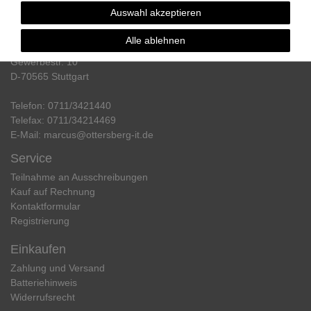
Auswahl akzeptieren
Kontakt
Marcus Ottersberg
Alle ablehnen
IT & Kommunikationstechnik
Gewerbestr. 10
D-70565 Stuttgart
Telefon:
0711/3421440
Telefax:
0711/34214469
E-Mail:
marcus@ottersberg-it.de
Service
Teilnahme an Ausschreibungen
Kauf auf Rechnung
Kontaktformular
Registrierung
Einkaufen
Zahlung und Versand
Batteriehinweis
Widerrufs­recht