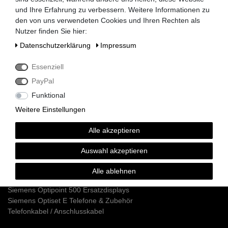
und Ihre Erfahrung zu verbessern. Weitere Informationen zu
den von uns verwendeten Cookies und Ihren Rechten als
Nutzer finden Sie hier:
Siemens HiPath 3000 Telefonanlagen
Daten­schutz­erklärung
Impressum
Siemens HiPath 3350 / 3550
Siemens HiPath 3300 / 3500
Essenziell
Siemens HiPath 3800
Siemens HiPath 3750 / 3700
PayPal
Siemens HiPath Systemverkabelung
Funktional
Siemens HiPath Dect Sender
Weitere Einstellungen
Siemens HiPath Netzteile
Siemens HiPath MMC Karten
Alle akzeptieren
Siemens Optipoint 500 / Optiset Systemtelefone
Auswahl akzeptieren
Siemens Optipoint 500 Telefone
Siemens Optipoint 500 Zubehör & Ersatzteile
Alle ablehnen
Siemens Optipoint 500 Adapter
Siemens Optipoint 500 Ersatzdisplays
Siemens Optiset E Telefone & Zubehör
Telefonkabel / Anschlusskabel