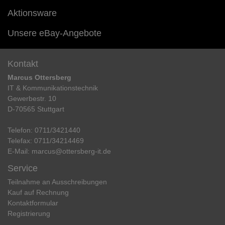
Aktionsware
Unsere eBay-Angebote
Kontakt
Marcus Ottersberg
IT & Kommunikationstechnik
Gewerbestr. 10
D-70565 Stuttgart
Telefon:
0711/3421440
Telefax:
0711/34214469
E-Mail:
marcus@ottersberg-it.de
Service
Teilnahme an Ausschreibungen
Kauf auf Rechnung
Kontaktformular
Registrierung