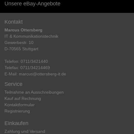
Unsere eBay-Angebote
Kontakt
Marcus Ottersberg
IT & Kommunikationstechnik
Gewerbestr. 10
D-70565 Stuttgart
Telefon:
0711/3421440
Telefax:
0711/34214469
E-Mail:
marcus@ottersberg-it.de
Service
Teilnahme an Ausschreibungen
Kauf auf Rechnung
Kontaktformular
Registrierung
Einkaufen
Zahlung und Versand