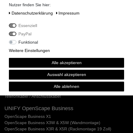
Siemens HiPath 3350 / 3550
Nutzer finden Sie hier:
Siemens HiPath 3300 / 3500
Daten­schutz­erklärung
Impressum
Siemens HiPath 3800
Siemens HiPath 3750 / 3700
Essenziell
Siemens HiPath Systemverkabelung
Siemens HiPath Dect Sender
PayPal
Siemens HiPath Netzteile
Funktional
Siemens HiPath MMC Karten
Weitere Einstellungen
Siemens Optipoint 500 / Optiset Systemtelefone
Alle akzeptieren
Siemens Optipoint 500 Telefone
Siemens Optipoint 500 Zubehör & Ersatzteile
Auswahl akzeptieren
Siemens Optipoint 500 Adapter
Siemens Optipoint 500 Ersatzdisplays
Alle ablehnen
Siemens Optiset E Telefone & Zubehör
Telefonkabel / Anschlusskabel
UNIFY OpenScape Business
OpenScape Business X1
OpenScape Business X3W & X5W (Wandmontage)
OpenScape Business X3R & X5R (Rackmontage 19 Zoll)