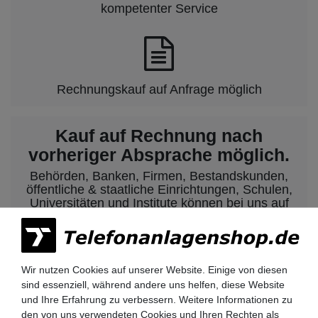
kompetenter Service
Rechnungskauf auf Anfrage möglich
Kauf auf Rechnung nach
vorheriger Absprache möglich.
Behörden, Banken, Firmen, Bestandskunden,
öffentliche & staatliche Einrichtungen, Schulen,
Universitäten und Institute können bei uns auf
Rechnung bestellen.
Nehmen Sie dazu einfach telefonisch oder per
Email Kontakt mit uns auf.
Wir nutzen Cookies auf unserer Website. Einige von diesen
sind essenziell, während andere uns helfen, diese Website
und Ihre Erfahrung zu verbessern. Weitere Informationen zu
Siemens HiPath 3000 Telefonanlagen
den von uns verwendeten Cookies und Ihren Rechten als