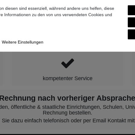
9-7007-0
on diesen sind essenziell, während andere uns helfen, diese
ere Informationen zu den von uns verwendeten Cookies und
hen wir für Qualität, Zuverlässigkeit 
Weitere Einstellungen
kompetenter Service
 Rechnung nach vorheriger Absprache
, öffentliche & staatliche Einrichtungen, Schulen, Unive
Rechnung bestellen.
ie dazu einfach telefonisch oder per Email Kontakt mit