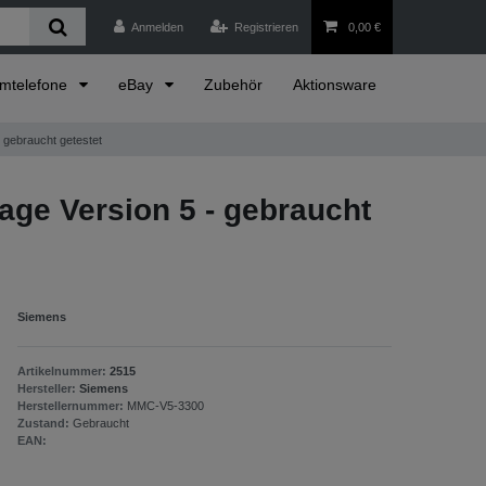
Anmelden
Registrieren
0,00 €
emtelefone
eBay
Zubehör
Aktionsware
 gebraucht getestet
age Version 5 - gebraucht
Siemens
Artikelnummer:
2515
Hersteller:
Siemens
Herstellernummer:
MMC-V5-3300
Zustand:
Gebraucht
EAN: