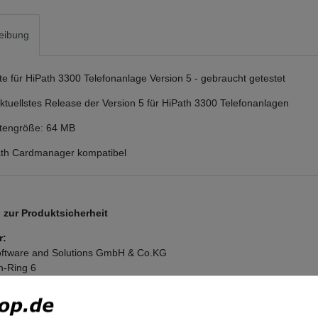
eibung
 für HiPath 3300 Telefonanlage Version 5 - gebraucht getestet
 aktuellstes Release der Version 5 für HiPath 3300 Telefonanlagen
engröße: 64 MB
Path Cardmanager kompatibel
zur Produktsicherheit
r:
ftware and Solutions GmbH & Co.KG
n-Ring
6
nchen
and
tel.com