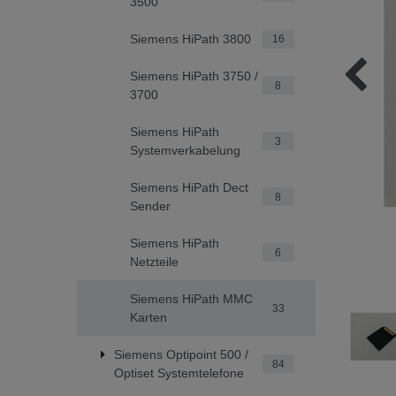
3500
Siemens HiPath 3800
16
Siemens HiPath 3750 /
8
3700
Siemens HiPath
3
Systemverkabelung
Siemens HiPath Dect
8
Sender
Siemens HiPath
6
Netzteile
Siemens HiPath MMC
33
Karten
Siemens Optipoint 500 /
84
Optiset Systemtelefone