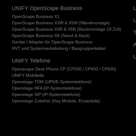
UNIFY OpenScape Business
U
OpenScape Business X1
U
OpenScape Business X3W & X5W (Wandmontage)
OpenScape Business X3R & X5R (Rackmontage 19 Zoll)
T
OpenScape Business X8 (Stand & Rack)
Geräte / Adapter für OpenScape Business
A
HVT und Systemverkabelung / Baugruppenkabel
UNIFY Telefone
Openscape Desk Phone CP (CP200 / CP400 / CP600)
UNIFY Mobilteile
Openstage TDM (UP0/E-Systemtelefone)
Openstage HFA (IP-Systemtelefone)
Openstage SIP (IP-Systemtelefone)
Openstage Zubehör (Key Module, Ersatzteile)