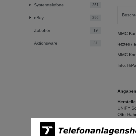
Systemtelefone
251
Beschr
eBay
296
Zubehör
19
MMC Karte
Aktionsware
31
letztes /
MMC Kart
Info: Hi
Angaben 
Herstelle
UNIFY So
Otto-Hah
81739
Mü
Deutschl
legal@mi