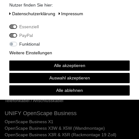
Siemens HiPath 3350 / 3550
Nutzer finden Sie hier:
Siemens HiPath 3300 / 3500
Daten­schutz­erklärung
Impressum
Siemens HiPath 3800
Siemens HiPath 3750 / 3700
Essenziell
Siemens HiPath Systemverkabelung
Siemens HiPath Dect Sender
PayPal
Siemens HiPath Netzteile
Funktional
Siemens HiPath MMC Karten
Weitere Einstellungen
Siemens Optipoint 500 / Optiset Systemtelefone
Alle akzeptieren
Siemens Optipoint 500 Telefone
Siemens Optipoint 500 Zubehör & Ersatzteile
Auswahl akzeptieren
Siemens Optipoint 500 Adapter
Siemens Optipoint 500 Ersatzdisplays
Alle ablehnen
Siemens Optiset E Telefone & Zubehör
Telefonkabel / Anschlusskabel
UNIFY OpenScape Business
OpenScape Business X1
OpenScape Business X3W & X5W (Wandmontage)
OpenScape Business X3R & X5R (Rackmontage 19 Zoll)