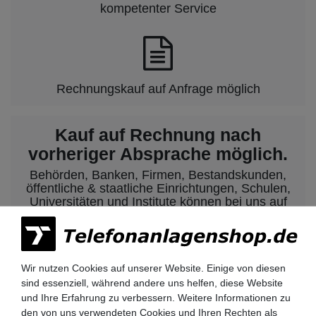
kompetenter Service
Rechnungskauf auf Anfrage möglich
Kauf auf Rechnung nach
vorheriger Absprache möglich.
Behörden, Banken, Firmen, Bestandskunden,
öffentliche & staatliche Einrichtungen, Schulen,
Universitäten und Institute können bei uns auf
Rechnung bestellen.
Nehmen Sie dazu einfach telefonisch oder per
Email Kontakt mit uns auf.
Wir nutzen Cookies auf unserer Website. Einige von diesen
sind essenziell, während andere uns helfen, diese Website
und Ihre Erfahrung zu verbessern. Weitere Informationen zu
Siemens HiPath 3000 Telefonanlagen
den von uns verwendeten Cookies und Ihren Rechten als