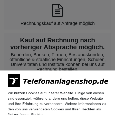
Rechnungskauf auf Anfrage möglich
Kauf auf Rechnung nach
vorheriger Absprache möglich.
Behörden, Banken, Firmen, Bestandskunden,
öffentliche & staatliche Einrichtungen, Schulen,
Universitäten und Institute können bei uns auf
Rechnung bestellen.
Nehmen Sie dazu einfach telefonisch oder per
Email Kontakt mit uns auf.
Wir nutzen Cookies auf unserer Website. Einige von diesen
sind essenziell, während andere uns helfen, diese Website
Siemens HiPath 3000 Telefonanlagen
und Ihre Erfahrung zu verbessern. Weitere Informationen zu
Siemens HiPath 3350 / 3550
den von uns verwendeten Cookies und Ihren Rechten als
Siemens HiPath 3300 / 3500
Nutzer finden Sie hier: