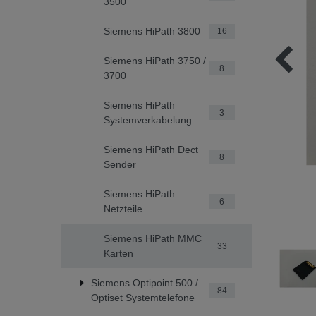
3500
Siemens HiPath 3800
16
Siemens HiPath 3750 /
8
3700
Siemens HiPath
3
Systemverkabelung
Siemens HiPath Dect
8
Sender
Siemens HiPath
6
Netzteile
Siemens HiPath MMC
33
Karten
Siemens Optipoint 500 /
84
Optiset Systemtelefone