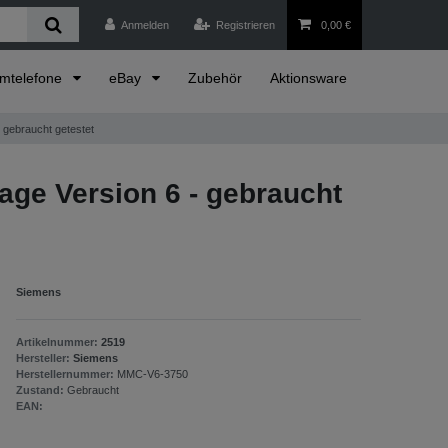
Anmelden
Registrieren
0,00 €
emtelefone
eBay
Zubehör
Aktionsware
 gebraucht getestet
age Version 6 - gebraucht
Siemens
Artikelnummer:
2519
Hersteller:
Siemens
Herstellernummer:
MMC-V6-3750
Zustand:
Gebraucht
EAN: