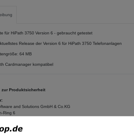
eibung
 für HiPath 3750 Version 6 - gebraucht getestet
 aktuellstes Release der Version 6 für HiPath 3750 Telefonanlagen
engröße: 64 MB
Path Cardmanager kompatibel
zur Produktsicherheit
r:
ftware and Solutions GmbH & Co.KG
n-Ring
6
nchen
and
tel.com