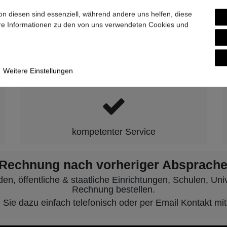
9-7007-0
on diesen sind essenziell, während andere uns helfen, diese
ere Informationen zu den von uns verwendeten Cookies und
hen wir für Qualität, Zuverlässigkeit 
Weitere Einstellungen
kompetenter Service
 Rechnung nach vorheriger Absprache
, öffentliche & staatliche Einrichtungen, Schulen, Unive
Rechnung bestellen.
ie dazu einfach telefonisch oder per Email Kontakt mit