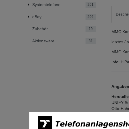
Systemtelefone
251
Beschr
eBay
296
Zubehör
19
MMC Karte
Aktionsware
31
letztes /
MMC Kart
Info: Hi
Angaben 
Herstelle
UNIFY So
Otto-Hah
81739
Mü
Deutschl
legal@mi