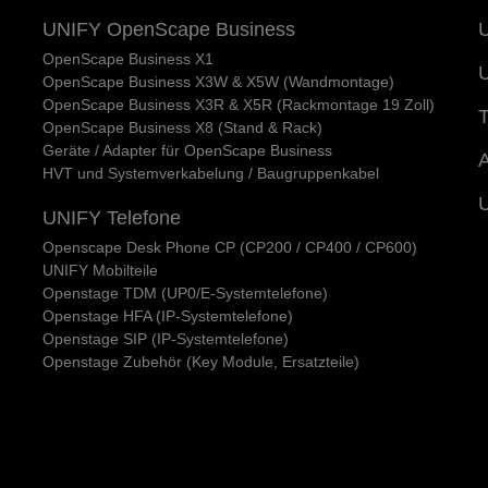
UNIFY OpenScape Business
U
OpenScape Business X1
U
OpenScape Business X3W & X5W (Wandmontage)
OpenScape Business X3R & X5R (Rackmontage 19 Zoll)
T
OpenScape Business X8 (Stand & Rack)
Geräte / Adapter für OpenScape Business
A
HVT und Systemverkabelung / Baugruppenkabel
UNIFY Telefone
Openscape Desk Phone CP (CP200 / CP400 / CP600)
UNIFY Mobilteile
Openstage TDM (UP0/E-Systemtelefone)
Openstage HFA (IP-Systemtelefone)
Openstage SIP (IP-Systemtelefone)
Openstage Zubehör (Key Module, Ersatzteile)