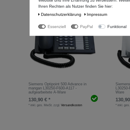
Website und Ihre Erfahrung zu verbessern. Weit
Ihren Rechten als Nutzer finden Sie hier:
Daten­schutz­erklärung
Impressum
Essenziell
PayPal
Funktional
Siemens Optipoint 500 Advance in
Siemens 
mangan L30250-F600-A117 -
L30250-F
aufgearbeitete A-Ware
Ware
130,90 € *
130,90
*
inkl. ges. MwSt.
zzgl.
Versandkosten
*
inkl. ges