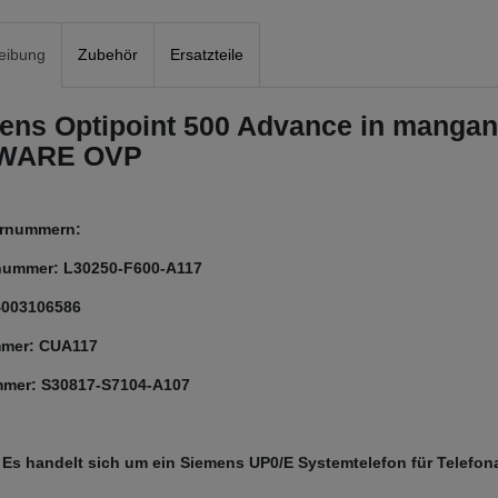
eibung
Zubehör
Ersatzteile
ens Optipoint 500 Advance in mangan
WARE OVP
lernummern:
nummer: L30250-F600-A117
4003106586
mer: CUA117
mer: S30817-S7104-A107
 Es handelt sich um ein Siemens UP0/E Systemtelefon für Telefon