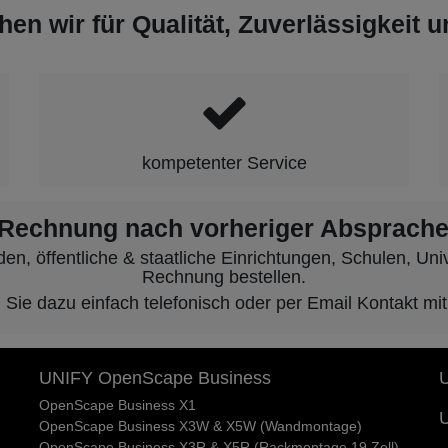
hen wir für Qualität, Zuverlässigkeit 
kompetenter Service
 Rechnung nach vorheriger Absprache
, öffentliche & staatliche Einrichtungen, Schulen, Unive
Rechnung bestellen.
ie dazu einfach telefonisch oder per Email Kontakt mit
UNIFY OpenScape Business
U
OpenScape Business X1
U
OpenScape Business X3W & X5W (Wandmontage)
OpenScape Business X3R & X5R (Rackmontage 19 Zoll)