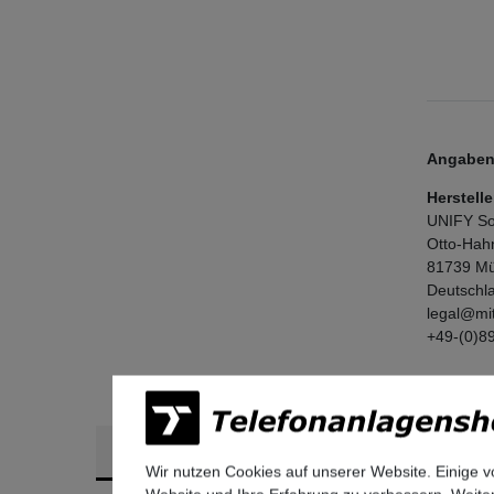
Angaben 
Herstelle
UNIFY So
Otto-Hah
81739
Mü
Deutschl
legal@mi
+49-(0)8
Ähnliche Artikel
Wir nutzen Cookies auf unserer Website. Einige v