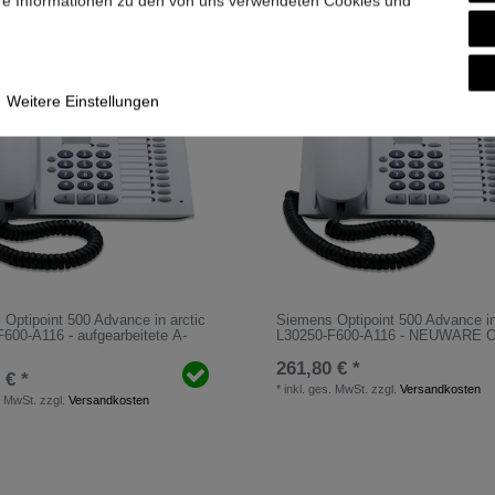
ere Informationen zu den von uns verwendeten Cookies und
Weitere Einstellungen
Optipoint 500 Advance in arctic
Siemens Optipoint 500 Advance in
600-A116 - aufgearbeitete A-
L30250-F600-A116 - NEUWARE 
261,80 € *
 € *
*
inkl. ges. MwSt.
zzgl.
Versandkosten
. MwSt.
zzgl.
Versandkosten