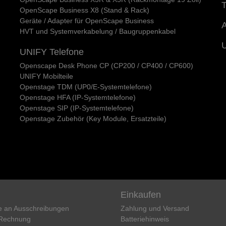
T
OpenScape Business X8 (Stand & Rack)
Geräte / Adapter für OpenScape Business
A
HVT und Systemverkabelung / Baugruppenkabel
UNIFY Telefone
Openscape Desk Phone CP (CP200 / CP400 / CP600)
UNIFY Mobilteile
Openstage TDM (UP0/E-Systemtelefone)
Openstage HFA (IP-Systemtelefone)
Openstage SIP (IP-Systemtelefone)
Openstage Zubehör (Key Module, Ersatzteile)
Einkaufen
e an Ausschreibungen
Zahlung und Versand
 Rechnung
Batteriehinweis