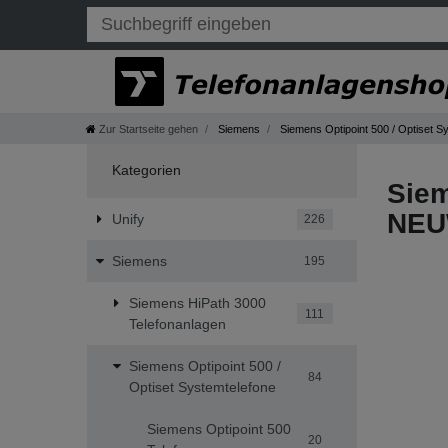
Zur Startseite gehen
Siemens
Siemens Optipoint 500 / Optiset S
Kategorien
Siem
NEU
Unify
226
Siemens
195
Siemens HiPath 3000
111
Telefonanlagen
Siemens Optipoint 500 /
84
Optiset Systemtelefone
Siemens Optipoint 500
20