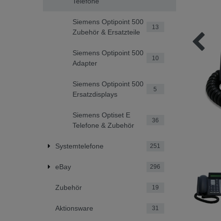
Telefone
Siemens Optipoint 500
13
Zubehör & Ersatzteile
Siemens Optipoint 500
10
Adapter
Siemens Optipoint 500
5
Ersatzdisplays
Siemens Optiset E
36
Telefone & Zubehör
Systemtelefone
251
eBay
296
Zubehör
19
Aktionsware
31