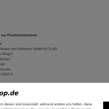
zur Produktsicherheit
r:
ftware and Solutions GmbH & Co.KG
n-Ring
6
nchen
and
tel.com
9-7007-0
on diesen sind essenziell, während andere uns helfen, diese