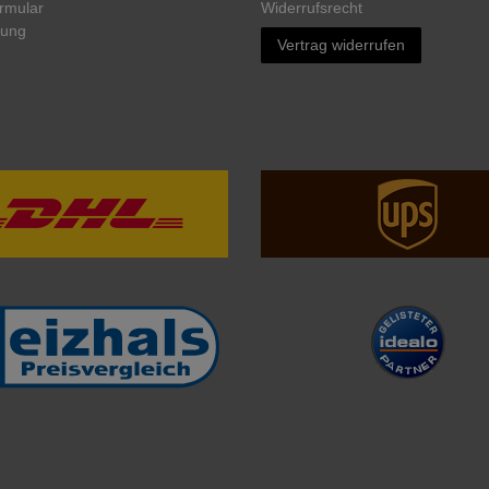
rmular
Widerrufs­recht
rung
Vertrag widerrufen