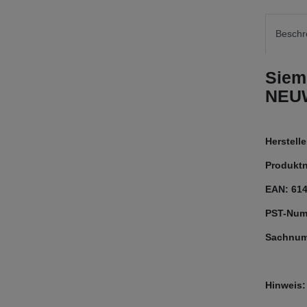
Beschr
Siem
NEU
Herstel
Produkt
EAN: 61
PST-Num
Sachnum
Hinweis: