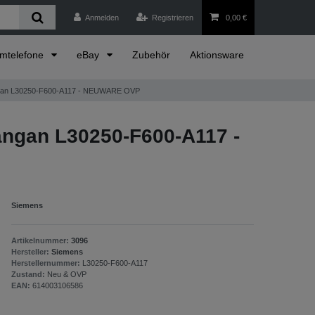
Anmelden
Registrieren
0,00 €
emtelefone
eBay
Zubehör
Aktionsware
angan L30250-F600-A117 - NEUWARE OVP
angan L30250-F600-A117 -
Siemens
Artikelnummer:
3096
Hersteller:
Siemens
Herstellernummer:
L30250-F600-A117
Zustand:
Neu & OVP
EAN:
614003106586