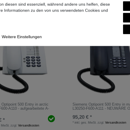
on diesen sind essenziell, während andere uns helfen, diese
ere Informationen zu den von uns verwendeten Cookies und
Weitere Einstellungen
Optipoint 500 Entry in arctic
Siemens Optipoint 500 Entry in 
600-A110 - aufgearbeitete A-
L30250-F600-A111 - NEUWARE 
95,20 € *
€ *
*
inkl. ges. MwSt.
zzgl.
Versandkosten
. MwSt.
zzgl.
Versandkosten