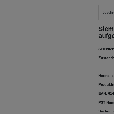
Beschr
Siem
aufg
Selektie
Zustand:
Herstel
Produkt
EAN: 61
PST-Num
Sachnum