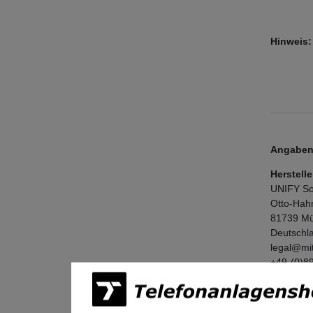
Hinweis:
Angaben 
Herstelle
UNIFY So
Otto-Hah
81739
Mü
Deutschl
legal@mi
+49-(0)8