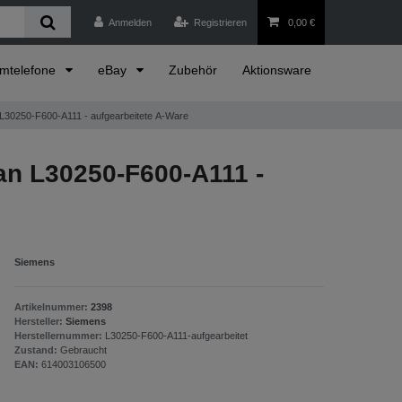
Anmelden
Registrieren
0,00 €
emtelefone
eBay
Zubehör
Aktionsware
 L30250-F600-A111 - aufgearbeitete A-Ware
an L30250-F600-A111 -
Siemens
Artikelnummer:
2398
Hersteller:
Siemens
Herstellernummer:
L30250-F600-A111-aufgearbeitet
Zustand:
Gebraucht
EAN:
614003106500