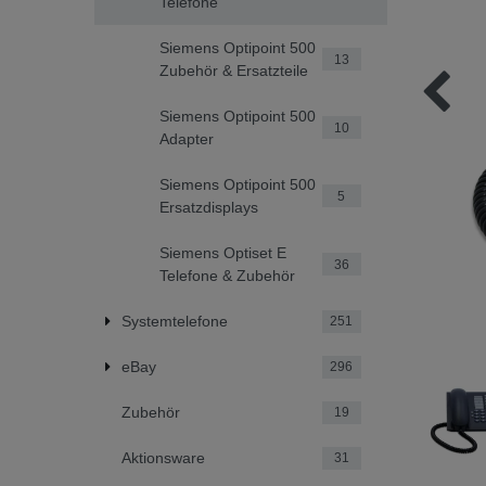
Telefone
Siemens Optipoint 500
13
Zubehör & Ersatzteile
Siemens Optipoint 500
10
Adapter
Siemens Optipoint 500
5
Ersatzdisplays
Siemens Optiset E
36
Telefone & Zubehör
Systemtelefone
251
eBay
296
Zubehör
19
Aktionsware
31