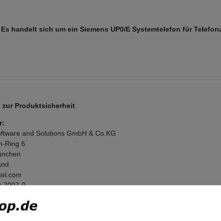
 Es handelt sich um ein Siemens UP0/E Systemtelefon für Telefon
zur Produktsicherheit
r:
ftware and Solutions GmbH & Co.KG
n-Ring
6
nchen
and
tel.com
9-7007-0