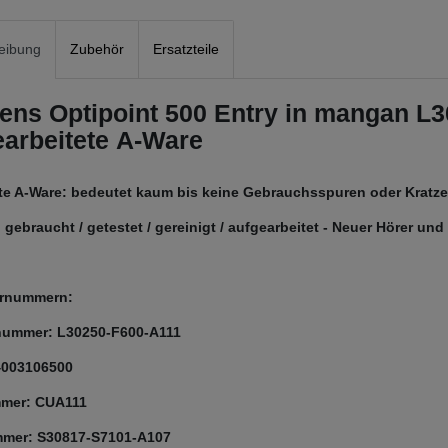
eibung
Zubehör
Ersatzteile
ens Optipoint 500 Entry in mangan L3
earbeitete A-Ware
rte A-Ware: bedeutet kaum bis keine Gebrauchsspuren oder Kratzer
 gebraucht / getestet / gereinigt / aufgearbeitet - Neuer Hörer un
lernummern:
nummer: L30250-F600-A111
4003106500
mer: CUA111
mer: S30817-S7101-A107