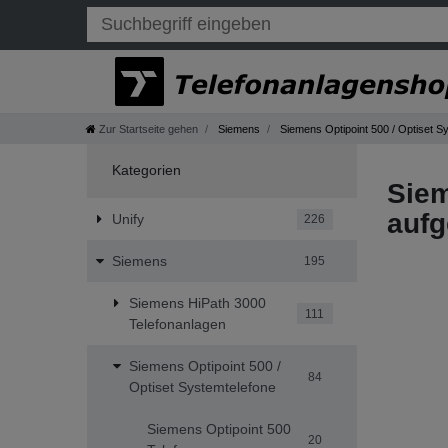
Zur Startseite gehen
Siemens
Siemens Optipoint 500 / Optiset S
Kategorien
Siem
aufg
Unify
226
Siemens
195
Siemens HiPath 3000
111
Telefonanlagen
Siemens Optipoint 500 /
84
Optiset Systemtelefone
Siemens Optipoint 500
20