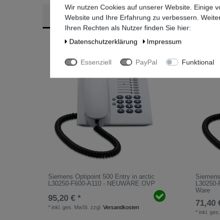
Wir nutzen Cookies auf unserer Website. Einige v
Ähnliche Artikel
Website und Ihre Erfahrung zu verbessern. Weit
Ihren Rechten als Nutzer finden Sie hier:
Daten­schutz­erklärung
Impressum
Essenziell
PayPal
Funktional
Siemens Optipoint 500 Entry in arctic
Siemens 
L30250-F600-A110 - NEUWARE OVP
L30250-F
Ware
95,20 € *
71,40 
*
inkl. ges. MwSt.
zzgl.
Versandkosten
*
inkl. ges