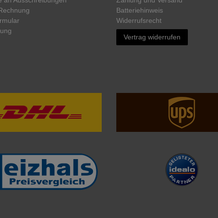
 Rechnung
Batteriehinweis
rmular
Widerrufs­recht
rung
Vertrag widerrufen