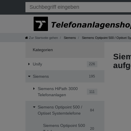
Zur Startseite gehen
Siemens
Siemens Optipoint 500 / Optiset S
Kategorien
Siem
aufg
Unify
226
Siemens
195
Siemens HiPath 3000
111
Telefonanlagen
Siemens Optipoint 500 /
84
Optiset Systemtelefone
Siemens Optipoint 500
20