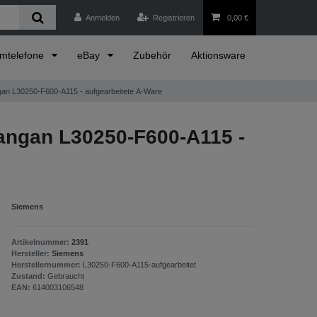
Anmelden
Registrieren
0,00 €
emtelefone
eBay
Zubehör
Aktionsware
gan L30250-F600-A115 - aufgearbeitete A-Ware
angan L30250-F600-A115 -
Siemens
Artikelnummer:
2391
Hersteller:
Siemens
Herstellernummer:
L30250-F600-A115-aufgearbeitet
Zustand:
Gebraucht
EAN:
614003106548