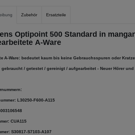
eibung
Zubehör
Ersatzteile
ens Optipoint 500 Standard in manga
earbeitete A-Ware
rte A-Ware: bedeutet kaum bis keine Gebrauchsspuren oder Kratzer
 gebraucht / getestet / gereinigt / aufgearbeitet - Neuer Hörer un
lernummern:
nummer: L30250-F600-A115
4003106548
mer: CUA115
mer: S30817-S7103-A107