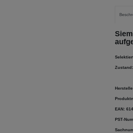
Beschr
Siem
aufg
Selektie
Zustand:
Herstel
Produkt
EAN: 61
PST-Num
Sachnum