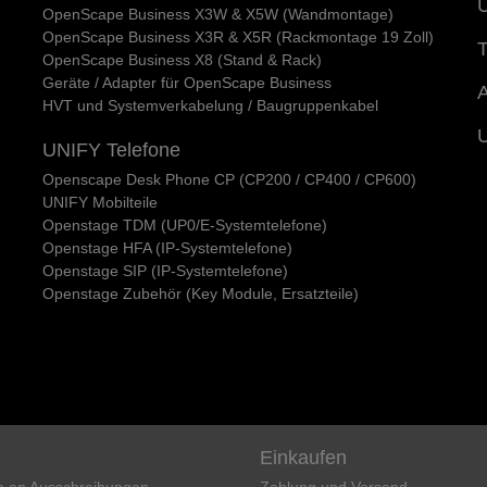
U
OpenScape Business X3W & X5W (Wandmontage)
OpenScape Business X3R & X5R (Rackmontage 19 Zoll)
T
OpenScape Business X8 (Stand & Rack)
Geräte / Adapter für OpenScape Business
A
HVT und Systemverkabelung / Baugruppenkabel
UNIFY Telefone
Openscape Desk Phone CP (CP200 / CP400 / CP600)
UNIFY Mobilteile
Openstage TDM (UP0/E-Systemtelefone)
Openstage HFA (IP-Systemtelefone)
Openstage SIP (IP-Systemtelefone)
Openstage Zubehör (Key Module, Ersatzteile)
Einkaufen
e an Ausschreibungen
Zahlung und Versand