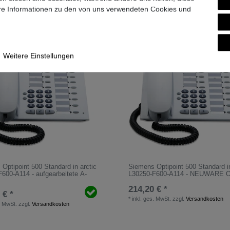
ere Informationen zu den von uns verwendeten Cookies und
Weitere Einstellungen
Optipoint 500 Standard in arctic
Siemens Optipoint 500 Standard in
600-A114 - aufgearbeitete A-
L30250-F600-A114 - NEUWARE 
214,20 € *
 € *
*
inkl. ges. MwSt.
zzgl.
Versandkosten
. MwSt.
zzgl.
Versandkosten