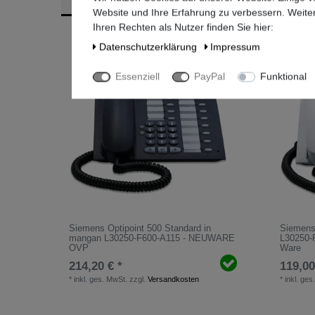
Website und Ihre Erfahrung zu verbessern. Weit
Ihren Rechten als Nutzer finden Sie hier:
Daten­schutz­erklärung
Impressum
Essenziell
PayPal
Funktional
Siemens Optipoint 500 Standard in
Siemens 
mangan L30250-F600-A115 - NEUWARE
L30250-F
OVP
Ware
214,20 € *
119,00
*
inkl. ges. MwSt.
zzgl.
Versandkosten
*
inkl. ges