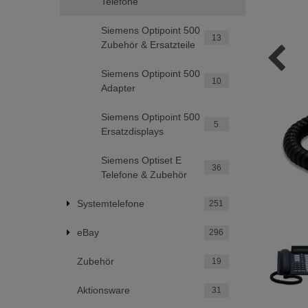
Telefone
Siemens Optipoint 500
13
Zubehör & Ersatzteile
Siemens Optipoint 500
10
Adapter
Siemens Optipoint 500
5
Ersatzdisplays
Siemens Optiset E
36
Telefone & Zubehör
Systemtelefone
251
eBay
296
Zubehör
19
Aktionsware
31