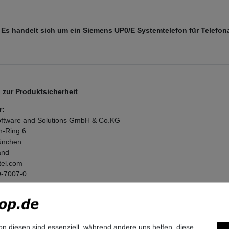
 Es handelt sich um ein Siemens UP0/E Systemtelefon für Telefon
zur Produktsicherheit
r:
ftware and Solutions GmbH & Co.KG
n-Ring
6
nchen
and
tel.com
9-7007-0
on diesen sind essenziell, während andere uns helfen, diese