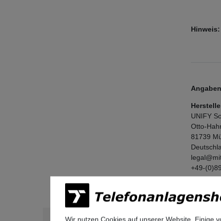
Hinweis:
Angaben 
Herstelle
UNIFY So
Otto-Hah
81739
Mü
Deutschl
legal@mi
+49-(0)8
Ähnliche Artikel
Wir nutzen Cookies auf unserer Website. Einige v