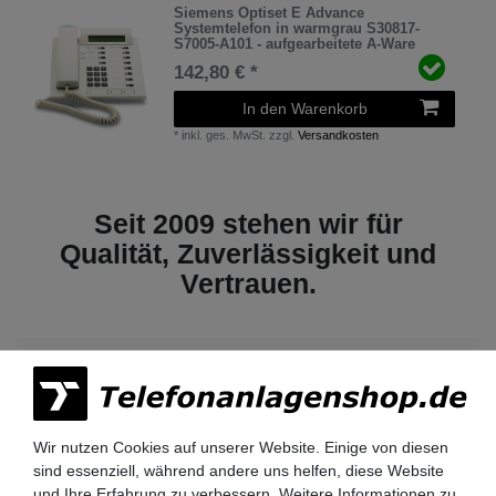
Siemens Optiset E Advance
Systemtelefon in warmgrau S30817-
S7005-A101 - aufgearbeitete A-Ware
142,80 € *
In den Warenkorb
*
inkl. ges. MwSt.
zzgl.
Versandkosten
Seit 2009 stehen wir für
Qualität, Zuverlässigkeit und
Vertrauen.
Lieferzeit 2-3 Tage
Wir nutzen Cookies auf unserer Website. Einige von diesen
sind essenziell, während andere uns helfen, diese Website
und Ihre Erfahrung zu verbessern. Weitere Informationen zu