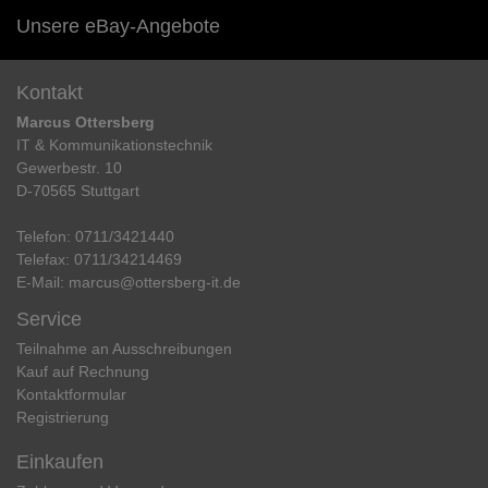
Unsere eBay-Angebote
Kontakt
Marcus Ottersberg
IT & Kommunikationstechnik
Gewerbestr. 10
D-70565 Stuttgart
Telefon:
0711/3421440
Telefax:
0711/34214469
E-Mail:
marcus@ottersberg-it.de
Service
Teilnahme an Ausschreibungen
Kauf auf Rechnung
Kontaktformular
Registrierung
Einkaufen