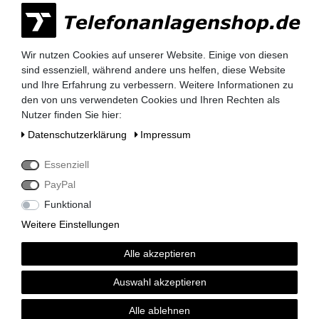
Kauf auf Rechnung nach
vorheriger Absprache möglich.
Wir nutzen Cookies auf unserer Website. Einige von diesen
Behörden, Banken, Firmen, Bestandskunden,
sind essenziell, während andere uns helfen, diese Website
öffentliche & staatliche Einrichtungen, Schulen,
und Ihre Erfahrung zu verbessern. Weitere Informationen zu
Universitäten und Institute können bei uns auf
den von uns verwendeten Cookies und Ihren Rechten als
Rechnung bestellen.
Nutzer finden Sie hier:
Nehmen Sie dazu einfach telefonisch oder per
Daten­schutz­erklärung
Impressum
Email Kontakt mit uns auf.
Essenziell
PayPal
Siemens HiPath 3000 Telefonanlagen
Funktional
Siemens HiPath 3350 / 3550
Weitere Einstellungen
Siemens HiPath 3300 / 3500
Siemens HiPath 3800
Alle akzeptieren
Siemens HiPath 3750 / 3700
Siemens HiPath Systemverkabelung
Auswahl akzeptieren
Siemens HiPath Dect Sender
Siemens HiPath Netzteile
Alle ablehnen
Siemens HiPath MMC Karten