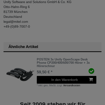
Unify Software and Solutions GmbH & Co. KG
Otto-Hahn-Ring
6
81739
München
Deutschland
legal@mitel.com
+49-(0)89-7007-0
Ähnliche Artikel
POSTEN 3x Unify OpenScape Desk
Phone CP200/400/600/700 Hörer + 3x
Hörerschnur
59,50 € *
In den Warenkorb
*
inkl. ges. MwSt.
zzgl.
Versandkosten
Seit 2009 stehen wir für