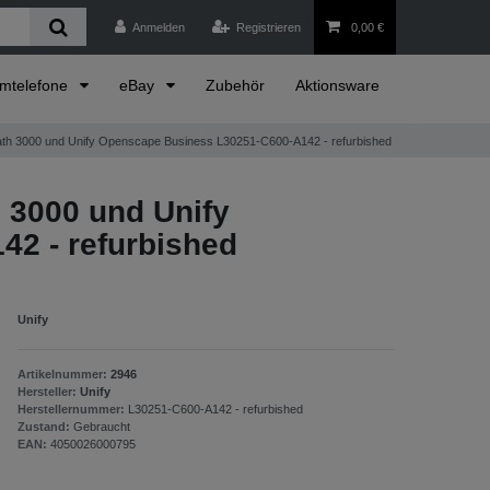
Anmelden
Registrieren
0,00 €
emtelefone
eBay
Zubehör
Aktionsware
th 3000 und Unify Openscape Business L30251-C600-A142 - refurbished
 3000 und Unify
2 - refurbished
Unify
Artikelnummer:
2946
Hersteller:
Unify
Herstellernummer:
L30251-C600-A142 - refurbished
Zustand:
Gebraucht
EAN:
4050026000795