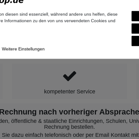
and
tel.com
on diesen sind essenziell, während andere uns helfen, diese
9-7007-0
ere Informationen zu den von uns verwendeten Cookies und
hen wir für Qualität, Zuverlässigkeit 
Weitere Einstellungen
kompetenter Service
 Rechnung nach vorheriger Absprache
, öffentliche & staatliche Einrichtungen, Schulen, Unive
Rechnung bestellen.
ie dazu einfach telefonisch oder per Email Kontakt mit