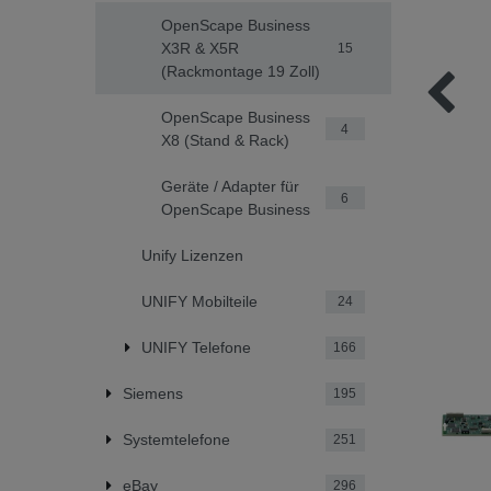
OpenScape Business
X3R & X5R
15
(Rackmontage 19 Zoll)
OpenScape Business
4
X8 (Stand & Rack)
Geräte / Adapter für
6
OpenScape Business
Unify Lizenzen
UNIFY Mobilteile
24
UNIFY Telefone
166
Siemens
195
Systemtelefone
251
eBay
296