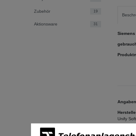
Zubehör
19
Beschr
Aktionsware
31
Siemens 
gebrauch
Produkt
Angaben 
Herstelle
Unify So
Otto-Hah
81739
Mü