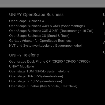
UNIFY OpenScape Business
U
OpenScape Business X1
U
OpenScape Business X3W & X5W (Wandmontage)
OpenScape Business X3R & X5R (Rackmontage 19 Zoll)
T
OpenScape Business X8 (Stand & Rack)
Geräte / Adapter für OpenScape Business
A
HVT und Systemverkabelung / Baugruppenkabel
UNIFY Telefone
Openscape Desk Phone CP (CP200 / CP400 / CP600)
UNIFY Mobilteile
Openstage TDM (UP0/E-Systemtelefone)
Openstage HFA (IP-Systemtelefone)
Openstage SIP (IP-Systemtelefone)
Openstage Zubehör (Key Module, Ersatzteile)