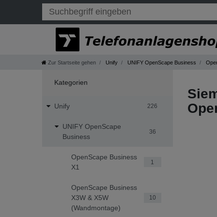
Zur Startseite gehen
Unify
UNIFY OpenScape Business
Open
Kategorien
Siem
Open
Unify
226
UNIFY OpenScape
36
Business
OpenScape Business
1
X1
OpenScape Business
X3W & X5W
10
(Wandmontage)