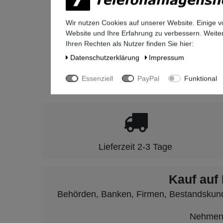
Deutschl
legal@mi
Wir nutzen Cookies auf unserer Website. Einige v
+49-(0)8
Website und Ihre Erfahrung zu verbessern. Weit
Ihren Rechten als Nutzer finden Sie hier:
Daten­schutz­erklärung
Impressum
Seit 2009 ste
Essenziell
PayPal
Funktional
Lieferzeit 2-3 Tage
Kauf auf
Behörden, Banken, Firmen, Bestandskunden
Nehmen S