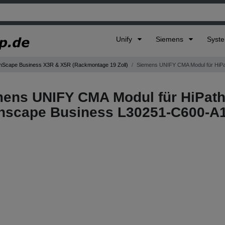
Unify
Siemens
Syst
Scape Business X3R & X5R (Rackmontage 19 Zoll)
Siemens UNIFY CMA Modul für HiPa
ens UNIFY CMA Modul für HiPath
scape Business L30251-C600-A14