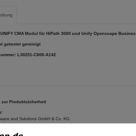
eibung
UNIFY CMA Modul für HiPath 3000 und Unify Openscape Business
t getestet gereinigt
nummer: L30251-C600-A142
zur Produktsicherheit
r:
ftware and Solutions GmbH & Co. KG
n-Ring
6
nchen