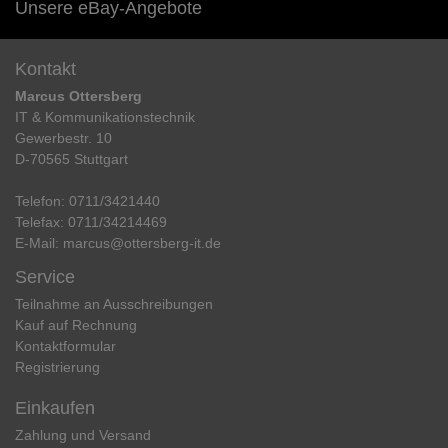
Unsere eBay-Angebote
Kontakt
Marcus Ottersberg
IT & Kommunikationstechnik
Gewerbestr. 10
D-70565 Stuttgart
Telefon:
0711/3421440
Telefax:
0711/34214469
E-Mail:
marcus@ottersberg-it.de
Service
Teilnahme an Ausschreibungen
Kauf auf Rechnung
Kontaktformular
Registrierung
Einkaufen
Zahlung und Versand