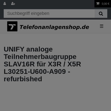
0,00 €
☰
UNIFY analoge
Teilnehmerbaugruppe
SLAV16R für X3R / X5R
L30251-U600-A909 -
refurbished