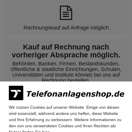
Rechnungskauf auf Anfrage möglich
Kauf auf Rechnung nach
vorheriger Absprache möglich.
Behörden, Banken, Firmen, Bestandskunden,
öffentliche & staatliche Einrichtungen, Schulen,
Universitäten und Institute können bei uns auf
Rechnung bestellen.
Nehmen Sie dazu einfach telefonisch oder per
Email Kontakt mit uns auf.
Wir nutzen Cookies auf unserer Website. Einige von diesen
sind essenziell, während andere uns helfen, diese Website
Siemens HiPath 3000 Telefonanlagen
und Ihre Erfahrung zu verbessern. Weitere Informationen zu
Siemens HiPath 3350 / 3550
den von uns verwendeten Cookies und Ihren Rechten als
Siemens HiPath 3300 / 3500
Nutzer finden Sie hier: