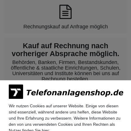
Rechnungskauf auf Anfrage möglich
Kauf auf Rechnung nach
vorheriger Absprache möglich.
Behörden, Banken, Firmen, Bestandskunden,
öffentliche & staatliche Einrichtungen, Schulen,
Universitäten und Institute können bei uns auf
Rechnung bestellen.
Nehmen Sie dazu einfach telefonisch oder per
Email Kontakt mit uns auf.
Wir nutzen Cookies auf unserer Website. Einige von diesen
sind essenziell, während andere uns helfen, diese Website
Siemens HiPath 3000 Telefonanlagen
und Ihre Erfahrung zu verbessern. Weitere Informationen zu
Siemens HiPath 3350 / 3550
den von uns verwendeten Cookies und Ihren Rechten als
Siemens HiPath 3300 / 3500
Nutzer finden Sie hier: