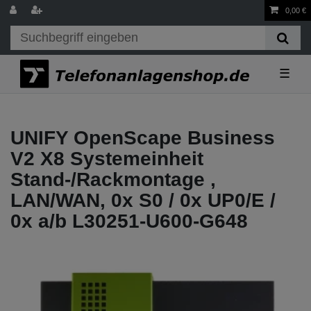
0,00 €
☰
UNIFY OpenScape Business
V2 X8 Systemeinheit
Stand-/Rackmontage ,
LAN/WAN, 0x S0 / 0x UP0/E /
0x a/b L30251-U600-G648