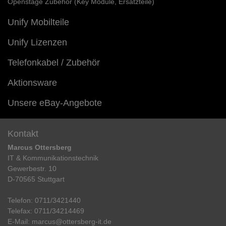
Openstage Zubehör (Key Module, Ersatzteile)
Unify Mobilteile
Unify Lizenzen
Telefonkabel / Zubehör
Aktionsware
Unsere eBay-Angebote
Kontakt
Marcus Ottersberg
IT & Kommunikationstechnik
Gewerbestr. 10
D-70565 Stuttgart
Telefon:
0711/3421440
Telefax:
0711/34214469
E-Mail:
marcus@ottersberg-it.de