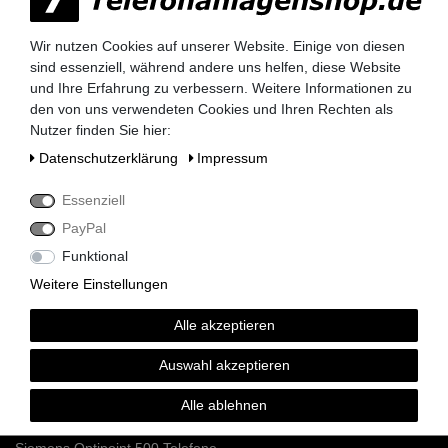
Behörden, Banken, Firmen, Bestandskunden,
Wir nutzen Cookies auf unserer Website. Einige von diesen
öffentliche & staatliche Einrichtungen, Schulen,
Universitäten und Institute können bei uns auf
sind essenziell, während andere uns helfen, diese Website
Rechnung bestellen.
und Ihre Erfahrung zu verbessern. Weitere Informationen zu
den von uns verwendeten Cookies und Ihren Rechten als
Nehmen Sie dazu einfach telefonisch oder per
Email Kontakt mit uns auf.
Nutzer finden Sie hier:
Daten­schutz­erklärung
Impressum
Essenziell
Siemens HiPath 3000 Telefonanlagen
PayPal
Siemens HiPath 3350 / 3550
Siemens HiPath 3300 / 3500
Funktional
Siemens HiPath 3800
Weitere Einstellungen
Siemens HiPath 3750 / 3700
Siemens HiPath Systemverkabelung
Alle akzeptieren
Siemens HiPath Dect Sender
Siemens HiPath Netzteile
Auswahl akzeptieren
Siemens HiPath MMC Karten
Alle ablehnen
Siemens Optipoint 500 / Optiset Systemtelefone