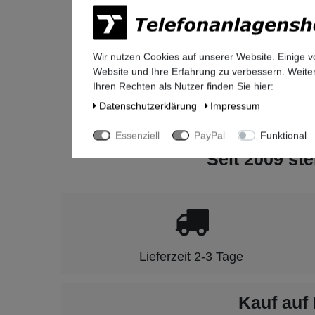
Unify So
Otto-Hah
81739
Mü
Deutschl
Wir nutzen Cookies auf unserer Website. Einige v
legal@mi
Website und Ihre Erfahrung zu verbessern. Weit
+49-(0)8
Ihren Rechten als Nutzer finden Sie hier:
Daten­schutz­erklärung
Impressum
Essenziell
PayPal
Funktional
Seit 2009 ste
Lieferzeit 2-3 Tage
Kauf auf