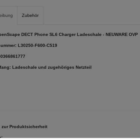
eibung
Zubehör
penScape DECT Phone SL6 Charger Ladeschale - NEUWARE OVP
nummer: L30250-F600-C519
50366861777
fang: Ladeschale und zugehöriges Netzteil
zur Produktsicherheit
r: