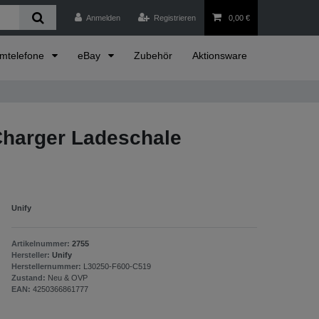
Anmelden
Registrieren
0,00 €
emtelefone
eBay
Zubehör
Aktionsware
harger Ladeschale
Unify
Artikelnummer:
2755
Hersteller:
Unify
Herstellernummer:
L30250-F600-C519
Zustand:
Neu & OVP
EAN:
4250366861777