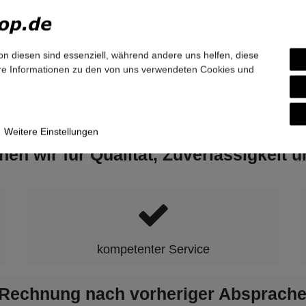
ftware and Solutions GmbH & Co. KG
n-Ring
6
nchen
and
on diesen sind essenziell, während andere uns helfen, diese
tel.com
ere Informationen zu den von uns verwendeten Cookies und
9-7007-0
Weitere Einstellungen
hen wir für Qualität, Zuverlässigkeit 
kompetenter Service
 Rechnung nach vorheriger Absprache