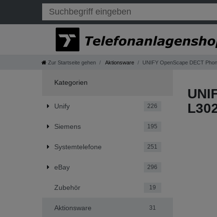
Zur Startseite gehen
Aktionsware
UNIFY OpenScape DECT Phone
Kategorien
UNI
L30
Unify
226
Siemens
195
Systemtelefone
251
eBay
296
Zubehör
19
Aktionsware
31