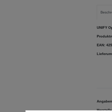
Beschr
UNIFY O
Produkt
EAN: 42
Lieferum
Angaben 
Herstelle