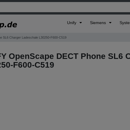
Unify
Siemens
Syst
 SL6 Charger Ladeschale L30250-F600-C519
FY OpenScape DECT Phone SL6 C
250-F600-C519