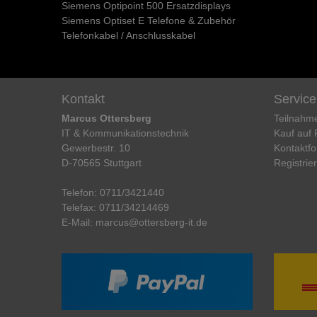
Siemens Optipoint 500 Ersatzdisplays
Siemens Optiset E Telefone & Zubehör
Telefonkabel / Anschlusskabel
Kontakt
Service
Marcus Ottersberg
Teilnahm
IT & Kommunikationstechnik
Kauf auf
Gewerbestr. 10
Kontaktfo
D-70565 Stuttgart
Registrie
Telefon:
0711/3421440
Telefax:
0711/34214469
E-Mail:
marcus@ottersberg-it.de