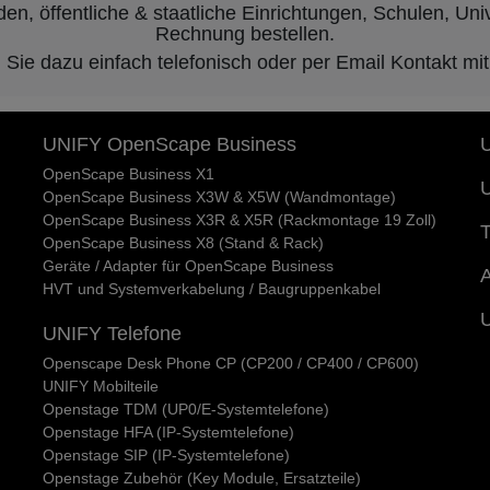
, öffentliche & staatliche Einrichtungen, Schulen, Unive
Rechnung bestellen.
ie dazu einfach telefonisch oder per Email Kontakt mit
UNIFY OpenScape Business
U
OpenScape Business X1
U
OpenScape Business X3W & X5W (Wandmontage)
OpenScape Business X3R & X5R (Rackmontage 19 Zoll)
T
OpenScape Business X8 (Stand & Rack)
Geräte / Adapter für OpenScape Business
A
HVT und Systemverkabelung / Baugruppenkabel
UNIFY Telefone
Openscape Desk Phone CP (CP200 / CP400 / CP600)
UNIFY Mobilteile
Openstage TDM (UP0/E-Systemtelefone)
Openstage HFA (IP-Systemtelefone)
Openstage SIP (IP-Systemtelefone)
Openstage Zubehör (Key Module, Ersatzteile)